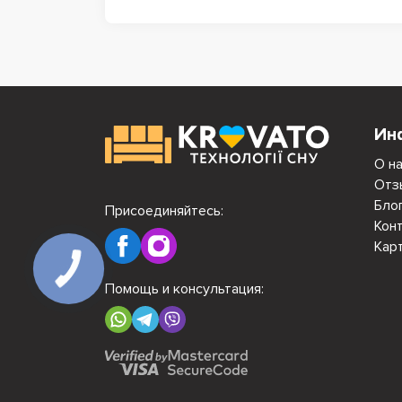
Ин
О н
Отз
Бло
Присоединяйтесь:
Кон
Кар
Помощь и консультация: