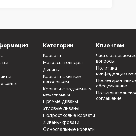
формация
Категории
Клиентам
ас
Кровати
Часто задаваемы
вопросы
ывы
Матрасы топперы
Политика
г
Диваны
конфиденциально
такты
Кровати с мягким
Послегарантийно
изголовьем
та сайта
обслуживание
Кровати с подъемным
Пользовательско
механизмом
соглашение
Прямые диваны
Угловые диваны
Подростковые кровати
Диваны-кровати
Односпальные кровати