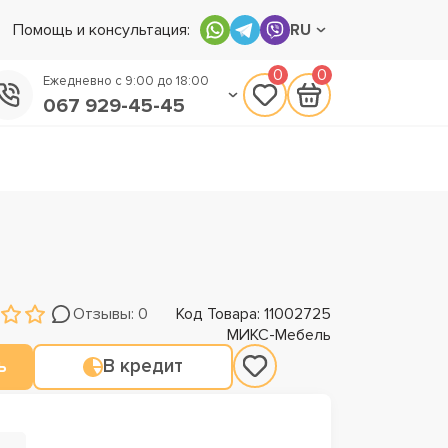
Помощь и консультация:
RU
0
0
Ежедневно с 9:00 до 18:00
067 929-45-45
050 133-45-45
093 170-75-45
Отзывы: 0
Код Товара: 11002725
МИКС-Мебель
ь
В кредит