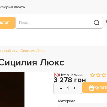
 сборка
Оплата
алог
енный стул Сицилия Люкс
 Сицилия Люкс
Нет в наличии
3 278 грн
Купит
Материал