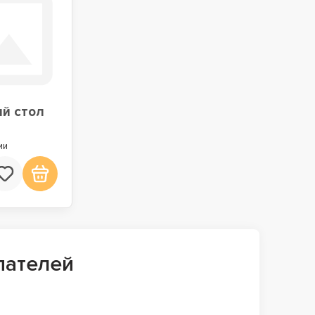
й стол
ии
пателей