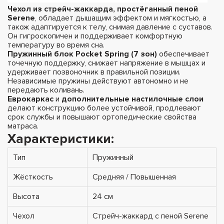
Чехол из стрейч-жаккарда, простёганный пеной
Serene
, обладает дышащим эффектом и мягкостью, а
також адаптируется к телу, снимая давление с суставов.
Он гигроскопичен и поддерживает комфортную
температуру во время сна.
Пружинный блок Pocket Spring (7 зон)
обеспечивает
точечную поддержку, снижает напряжение в мышцах и
удерживает позвоночник в правильной позиции.
Независимые пружины действуют автономно и не
передають коливань.
Еврокаркас
и
дополнительные настилочные слои
делают конструкцию более устойчивой, продлевают
срок службы и повышают ортопедические свойства
матраса.
Характеристики:
Тип
Пружинный
Жёсткость
Средняя / Повышенная
Высота
24 см
Чехол
Стрейч-жаккард с пеной Serene