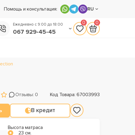
Помощь и консультация:
RU
0
0
Ежедневно с 9:00 до 18:00
067 929-45-45
050 133-45-45
093 170-75-45
ection
Отзывы: 0
Код Товара: 67003993
ь
В кредит
Высота матраса
23 см.