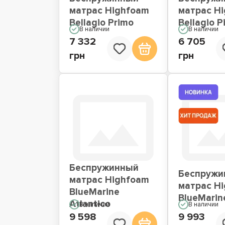
матрас Highfoam
матрас H
Bellagio Primo
Bellagio P
В наличии
В наличии
7 332
6 705
грн
грн
Беспружинный
Беспружи
матрас Highfoam
матрас H
BlueMarine
BlueMarine
Atlantico
В наличии
В наличии
9 598
9 993