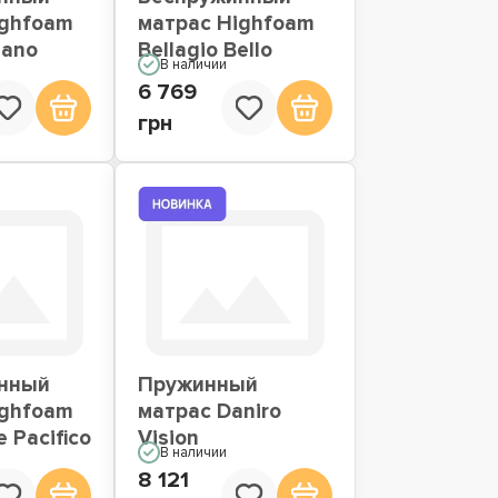
ighfoam
матрас Highfoam
iano
Bellagio Bello
В наличии
6 769
грн
нный
Пружинный
ighfoam
матрас Daniro
 Pacifico
Vision
В наличии
8 121