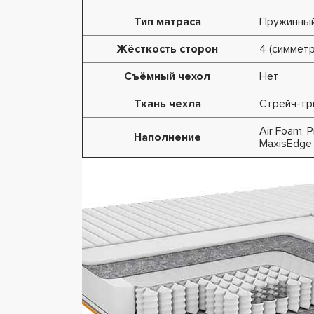
Тип матраса
Пружинны
Жёсткость сторон
4 (симметр
Съёмный чехол
Нет
Ткань чехла
Стрейч-тр
Air Foam, P
Наполнение
MaxisEdge