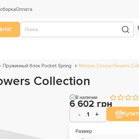
 сборка
Оплата
алог
Пружинный блок Pocket Spring
Матрас Crocus Flowers Coll
wers Collection
В наличии
6 602 грн
Купит
Размер