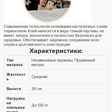
Современная технология склеивания настилочных слоёв
термоклеем. Клей наносится в виде тонкой паутины, не
имеет запаха, экологичен и полностью безопасен для
здоровья. Обеспечивает надёжное соединение всех
слоёв и долговечность конструкции.
Характеристики:
Тип
Независимые пружины, Пружинный
матраса
матрас
Жесткост
Средняя
ь
Высота
26 см
Нагрузка
на
До 120 кг
спальное
место