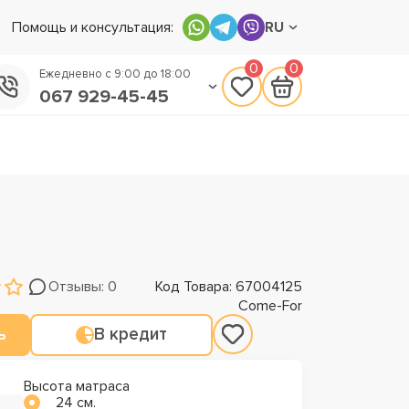
Помощь и консультация:
RU
0
0
Ежедневно с 9:00 до 18:00
067 929-45-45
050 133-45-45
093 170-75-45
Отзывы: 0
Код Товара: 67004125
Come-For
ь
В кредит
Высота матраса
24 см.