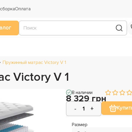
 сборка
Оплата
алог
Пружинный матрас Victory V 1
 Victory V 1
В наличии
8 329 грн
Купит
Размер