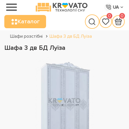
UA
0
0
Каталог
Шафи розстібні
Шафа 3 дв БД Луїза
Шафа 3 дв БД Луїза