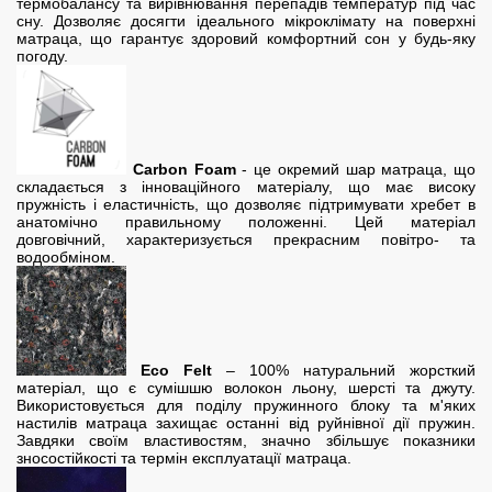
термобалансу та вирівнювання перепадів температур під час
сну. Дозволяє досягти ідеального мікроклімату на поверхні
матраца, що гарантує здоровий комфортний сон у будь-яку
погоду.
Carbon Foam
- це окремий шар матраца, що
складається з інноваційного матеріалу, що має високу
пружність і еластичність, що дозволяє підтримувати хребет в
анатомічно правильному положенні. Цей матеріал
довговічний, характеризується прекрасним повітро- та
водообміном.
Eco Felt
– 100% натуральний жорсткий
матеріал, що є сумішшю волокон льону, шерсті та джуту.
Використовується для поділу пружинного блоку та м'яких
настилів матраца захищає останні від руйнівної дії пружин.
Завдяки своїм властивостям, значно збільшує показники
зносостійкості та термін експлуатації матраца.