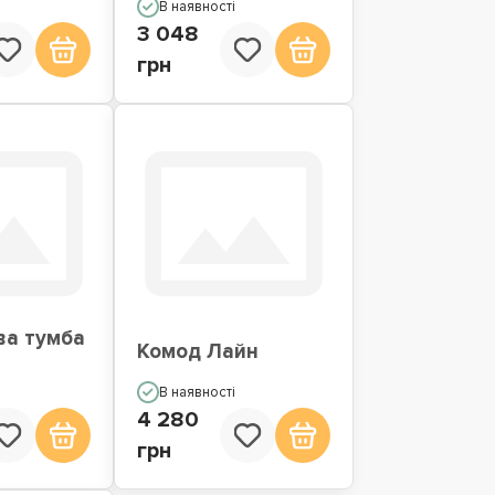
В наявності
3 048
грн
ва тумба
Комод Лайн
В наявності
4 280
грн