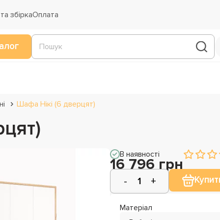
та збірка
Оплата
алог
ні
Шафа Нікі (6 дверцят)
рцят)
В наявності
16 796 грн
Купит
Матеріал