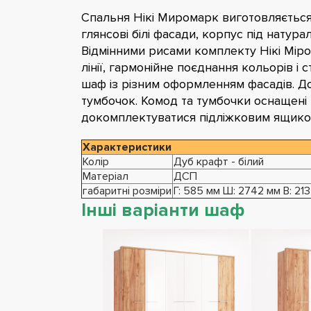
Спальня Нікі Миромарк виготовляється
глянсові білі фасади, корпус під натур
Відмінними рисами комплекту Нікі Міром
лінії, гармонійне поєднання кольорів і 
шаф із різним оформленням фасадів. Д
тумбочок. Комод та тумбочки оснащені
докомплектуватися підліжковим ящиком
Характеристики
Колір
Дуб крафт - білий
Матеріал
ДСП
габаритні розміри
Г: 585 мм Ш: 2742 мм В: 21
Інші варіанти шаф