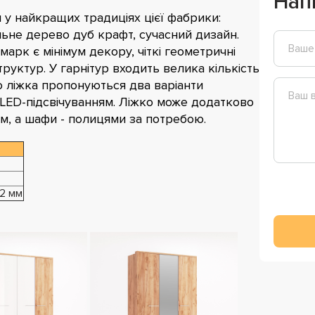
Нап
 у найкращих традиціях цієї фабрики:
альне дерево дуб крафт, сучасний дизайн.
арк є мінімум декору, чіткі геометричні
структур. У гарнітур входить велика кількість
о ліжка пропонуються два варіанти
 LED-підсвічуванням. Ліжко може додатково
, а шафи - полицями за потребою.
32 мм