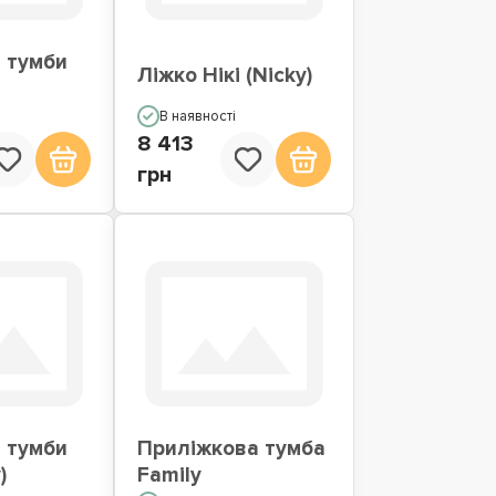
 тумби
Ліжко Нікі (Nicky)
В наявності
8 413
грн
 тумби
Приліжкова тумба
)
Family