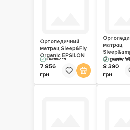
Ортопеди
Ортопедичний
матрац
матрац Sleep&Fly
Sleep&amp
Organic EPSILON
Organic 
В наявності
В наявності
7 856
8 390
грн
грн