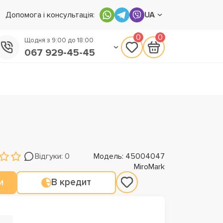
Допомога і консультація:
UA
0
0
Щодня з 9:00 до 18:00
067 929-45-45
050 133-45-45
093 170-75-45
Відгуки: 0
Модель: 45004047
MiroMark
и
В кредит