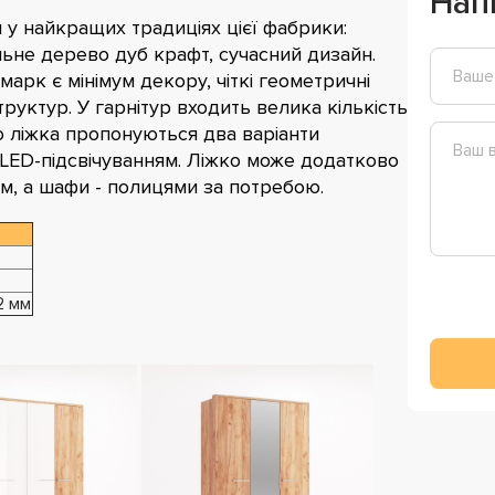
Нап
 у найкращих традиціях цієї фабрики:
альне дерево дуб крафт, сучасний дизайн.
арк є мінімум декору, чіткі геометричні
структур. У гарнітур входить велика кількість
о ліжка пропонуються два варіанти
 LED-підсвічуванням. Ліжко може додатково
, а шафи - полицями за потребою.
2 мм