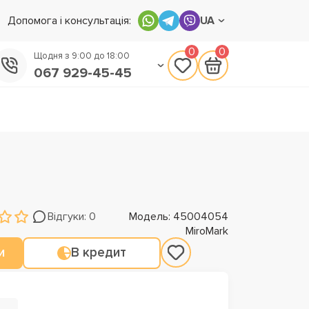
Допомога і консультація:
UA
0
0
Щодня з 9:00 до 18:00
067 929-45-45
050 133-45-45
093 170-75-45
Відгуки: 0
Модель: 45004054
MiroMark
и
В кредит