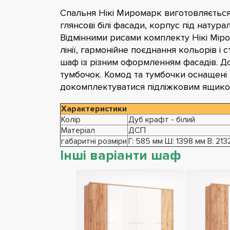
Спальня Нікі Миромарк виготовляється
глянсові білі фасади, корпус під натур
Відмінними рисами комплекту Нікі Міром
лінії, гармонійне поєднання кольорів і 
шаф із різним оформленням фасадів. Д
тумбочок. Комод та тумбочки оснащені
докомплектуватися підліжковим ящиком
Характеристики
Колір
Дуб крафт - білий
Матеріал
ДСП
габаритні розміри
Г: 585 мм Ш: 1398 мм В: 213
Інші варіанти шаф