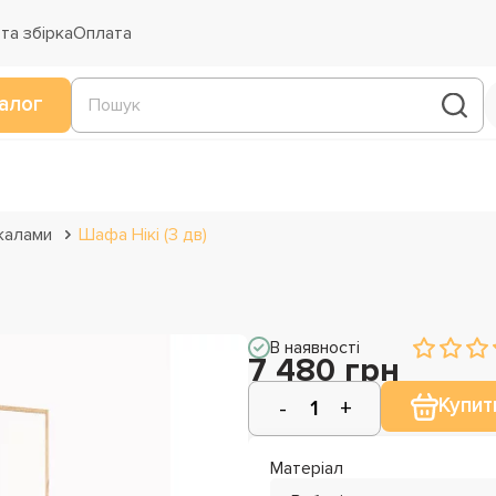
та збірка
Оплата
алог
калами
Шафа Нікі (3 дв)
В наявності
7 480 грн
Купит
Матеріал