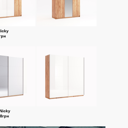
icky
грн
Nicky
78грн