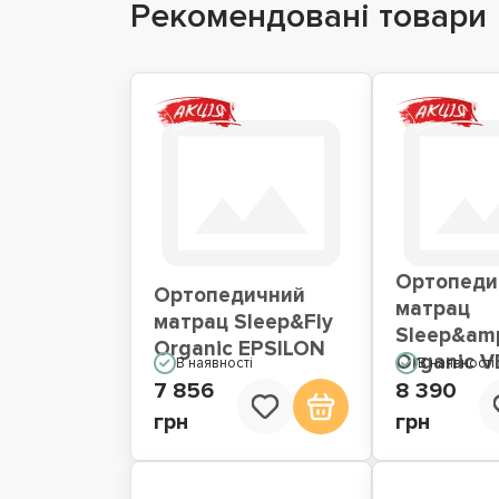
Рекомендовані товари
Ортопеди
Ортопедичний
матрац
матрац Sleep&Fly
Sleep&amp
Organic EPSILON
Organic 
В наявності
В наявності
7 856
8 390
грн
грн