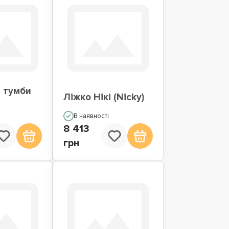
 тумби
Ліжко Нікі (Nicky)
В наявності
8 413
грн