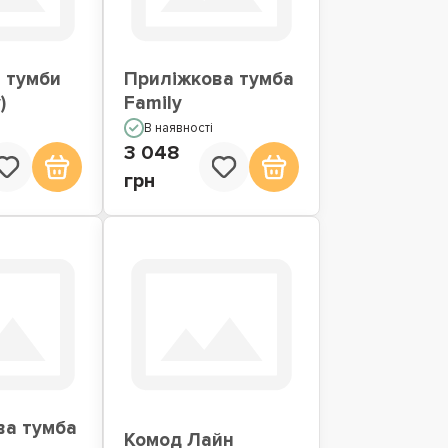
 тумби
Приліжкова тумба
)
Family
В наявності
3 048
грн
ва тумба
Комод Лайн