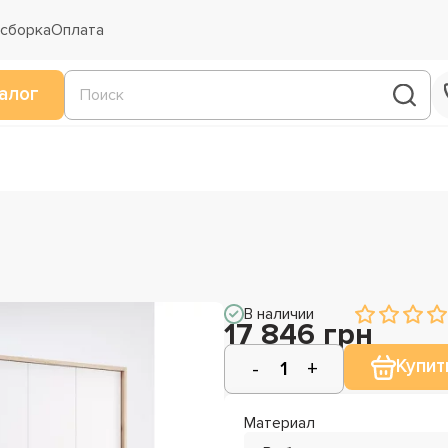
 сборка
Оплата
алог
В наличии
17 846 грн
Купит
Материал