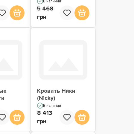
В наличии
5 468
грн
ые
Кровать Ники
ти
(Nicky)
В наличии
8 413
грн