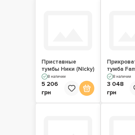
Приставные
Прикрова
тумбы Ники (Nicky)
тумба Fam
В наличии
В наличии
5 206
3 048
грн
грн