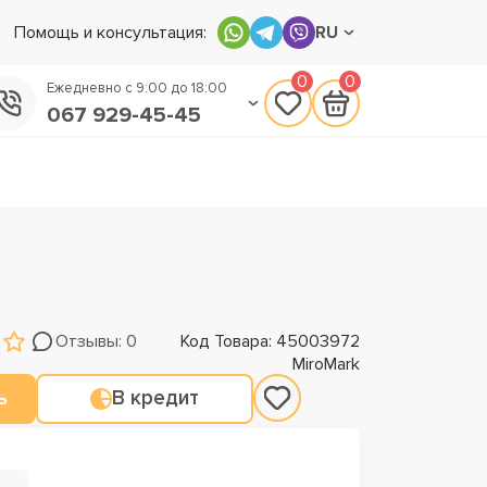
Помощь и консультация:
RU
0
0
Ежедневно с 9:00 до 18:00
067 929-45-45
050 133-45-45
093 170-75-45
Отзывы: 0
Код Товара: 45003972
MiroMark
ь
В кредит