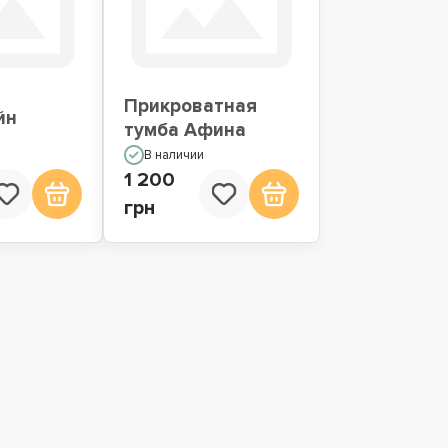
Прикроватная
йн
тумба Афина
В наличии
1 200
грн