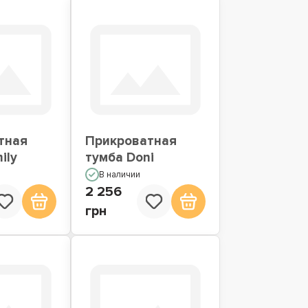
тная
Прикроватная
ily
тумба Doni
В наличии
2 256
грн