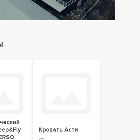
ы
ческий
eep&Fly
Кровать Асти
VERSO