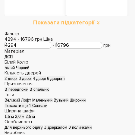
Показати підкатегорії
Шафи розстібні
Фільтр
4294
-
16796
грн
Ціна
-
грн
Матеріал
ДСП
Білий
Колір
Білий
Чорний
Кількість дверей
2 двері
3 двері
4 двері
6 дверцят
Призначення
В передпокій
В спальню
Теги
Великий
Лофт
Маленький
Вузький
Широкий
Показати ще 1
Сховати
Ширина шафи
1,5 м
2,0 м
2,5 м
Особливості
Для верхнього одягу
З дзеркалом
З поличками
Виробник