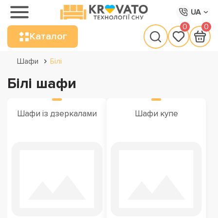
UA
0
0
Каталог
Шафи
Білі
Білі шафи
Шафи із дзеркалами
Шафи купе