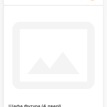
Шафа Футура (4 двері)