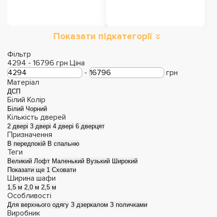
Показати підкатегорії
Шафи розстібні
Фільтр
4294
-
16796
грн
Ціна
-
грн
Матеріал
ДСП
Білий
Колір
Білий
Чорний
Кількість дверей
2 двері
3 двері
4 двері
6 дверцят
Призначення
В передпокій
В спальню
Теги
Великий
Лофт
Маленький
Вузький
Широкий
Показати ще 1
Сховати
Ширина шафи
1,5 м
2,0 м
2,5 м
Особливості
Для верхнього одягу
З дзеркалом
З поличками
Виробник