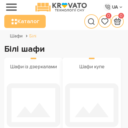
UA
0
0
Каталог
Шафи
Білі
Білі шафи
Шафи із дзеркалами
Шафи купе