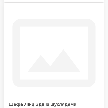
Шафа Лінц 3дв із шухлядами