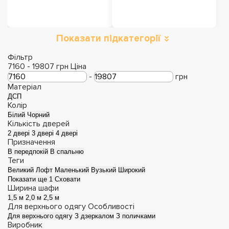
Показати підкатегорії
Шафи розстібні
Фільтр
7160
-
19807
грн
Ціна
-
грн
Матеріал
ДСП
Колір
Білий
Чорний
Кількість дверей
2 двері
3 двері
4 двері
Призначення
В передпокій
В спальню
Теги
Великий
Лофт
Маленький
Вузький
Широкий
Показати ще 1
Сховати
Ширина шафи
1,5 м
2,0 м
2,5 м
Для верхнього одягу
Особливості
Для верхнього одягу
З дзеркалом
З поличками
Виробник