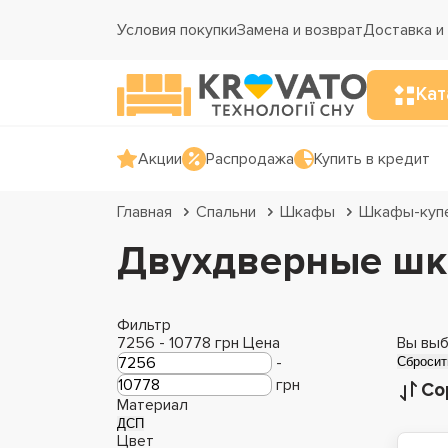
Условия покупки
Замена и возврат
Доставка и
Кат
Акции
Распродажа
Купить в кредит
Главная
Спальни
Шкафы
Шкафы-куп
Двухдверные шк
Фильтр
7256
-
10778
грн
Цена
Вы выб
-
Сбросит
грн
Со
Материал
ДСП
Цвет