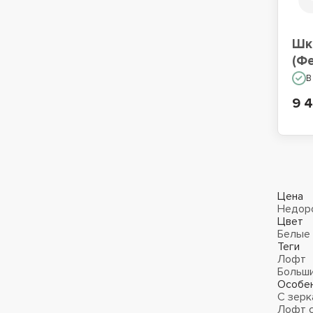
Шк
(Фе
В
9 4
Цена
Недор
Цвет
Белые
Теги
Лофт
Больш
Особе
С зерк
Лофт с