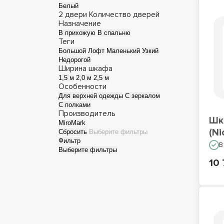
Белый
2 двери
Количество дверей
Назначение
В прихожую
В спальню
Теги
Большой
Лофт
Маленький
Узкий
Недорогой
Ширина шкафа
1,5 м
2,0 м
2,5 м
Особенности
Для верхней одежды
С зеркалом
С полками
Производитель
Шк
MiroMark
(Ni
Сбросить
Выберите фильтры
Фильтр
В
Выберите фильтры
10 