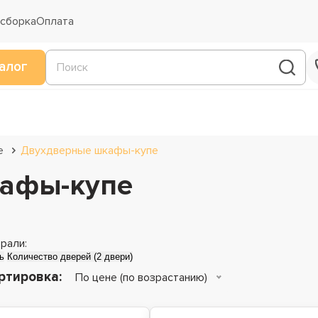
 сборка
Оплата
алог
е
Двухдверные шкафы-купе
афы-купе
рали:
ь
Количество дверей (2 двери)
ртировка:
По цене (по возрастанию)