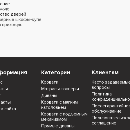
ение
ожую
ство дверей
верные шкафы-купе
в прихожую
формация
Категории
Клиентам
ас
Кровати
Часто задаваемы
вопросы
ывы
Матрасы топперы
Политика
г
Диваны
конфиденциально
такты
Кровати с мягким
Послегарантийно
изголовьем
та сайта
обслуживание
Кровати с подъемным
Пользовательско
механизмом
соглашение
Прямые диваны