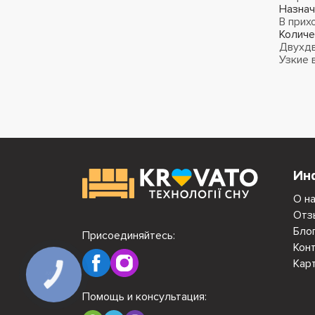
Назнач
В прих
Количе
Двухд
Узкие 
Ин
О н
Отз
Бло
Присоединяйтесь:
Кон
Кар
Помощь и консультация: