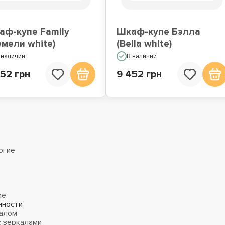
аф-купе Family
Шкаф-купе Бэлла
мели white)
(Bella white)
 наличии
В наличии
52 грн
9 452 грн
огие
ие
нности
алом
 зеркалами