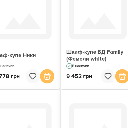
Шкаф-купе БД Family
аф-купе Ники
(Фемели white)
 наличии
В наличии
778 грн
9 452 грн