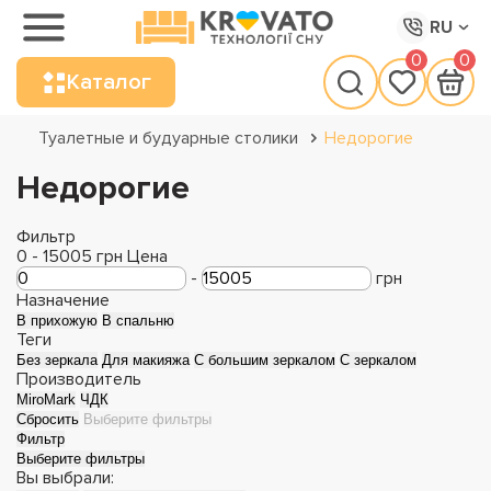
RU
0
0
Каталог
Туалетные и будуарные столики
Недорогие
Недорогие
Фильтр
0
-
15005
грн
Цена
-
грн
Назначение
В прихожую
В спальню
Теги
Без зеркала
Для макияжа
С большим зеркалом
С зеркалом
Производитель
MiroMark
ЧДК
Сбросить
Выберите фильтры
Фильтр
Выберите фильтры
Вы выбрали: