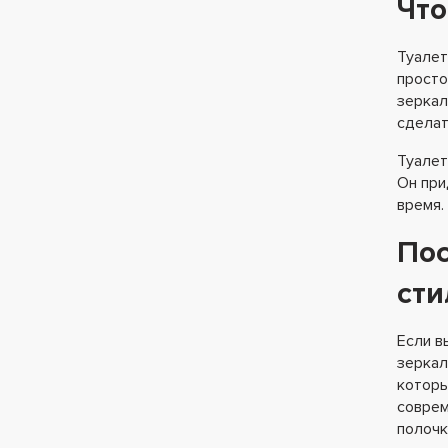
Что
Туалет
просто
зеркал
сделат
Туалет
Он при
время.
Пос
сти
Если в
зеркал
которы
соврем
полочк