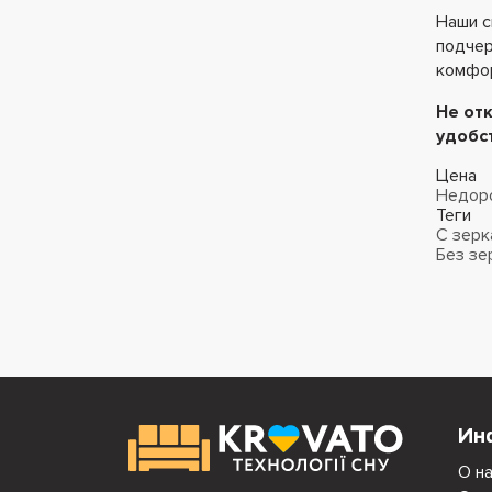
Наши с
подчер
комфо
Не от
удобс
Цена
Недор
Теги
C зерк
Без зе
Ин
О н