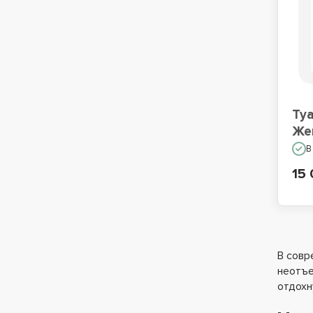
Ту
Же
В
15 
В совр
неотъе
отдохн