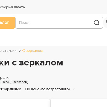
 сборка
Оплата
алог
е столики
C зеркалом
ки с зеркалом
рали:
ь
Теги (С зеркалом)
ртировка:
По цене (по возрастанию)