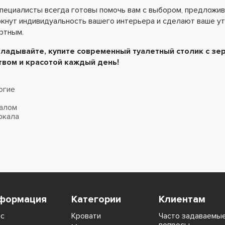
пециалисты всегда готовы помочь вам с выбором, предложи
кнут индивидуальность вашего интерьера и сделают ваше 
ртным.
кладывайте, купите современный туалетный столик с зе
твом и красотой каждый день!
огие
алом
ркала
формация
Категории
Клиентам
ас
Кровати
Часто задаваемы