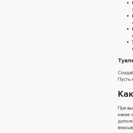
Туал
Создай
Пусть 
Как
При вы
какие 
дополн
вписыв