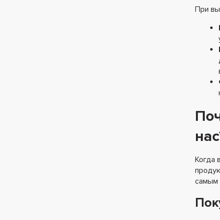
При вы
Поч
нас
Когда 
продук
самым 
Пок