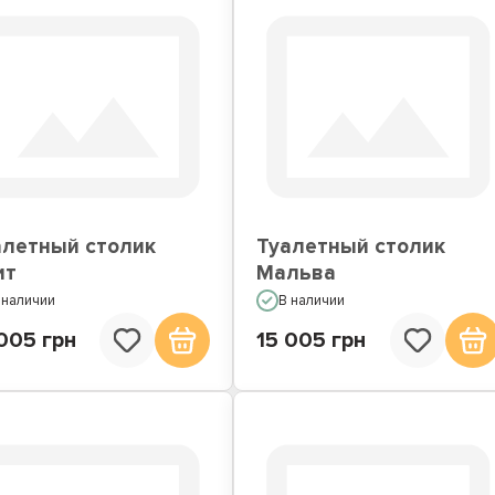
алетный столик
Туалетный столик
ит
Мальва
 наличии
В наличии
005 грн
15 005 грн