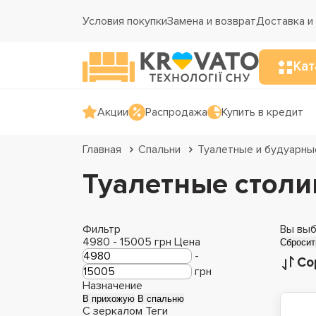
Условия покупки
Замена и возврат
Доставка и
Кат
Акции
Распродажа
Купить в кредит
Главная
Спальни
Туалетные и будуарны
Туалетные столи
Фильтр
Вы выб
4980
-
15005
грн
Цена
Сбросит
-
Со
грн
Назначение
В прихожую
В спальню
С зеркалом
Теги