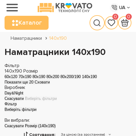
UA
0
0
Каталог
Наматрацники
140х190
Наматрацники 140х190
Фільтр
140x190
Розмір
60x120
70x190
80x190
80x200
80x200/190
140x190
Показати ще 20
Сховати
Виробник
Day&Night
Скасувати
Виберіть фільтри
Фільтр
Виберіть фільтри
Ви вибрали:
Скасувати
Розмір (140x190)
Сортування:
За ціною (за зростанням)