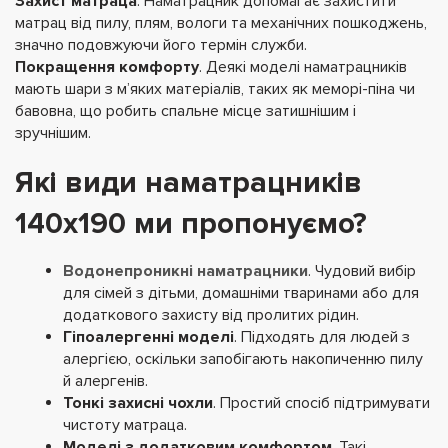
Захист матраца
.
Наматрацник допомагає захистити
матрац від пилу, плям, вологи та механічних пошкоджень,
значно подовжуючи його термін служби.
Покращення комфорту
.
Деякі моделі наматрацників
мають шари з м’яких матеріалів, таких як меморі-піна чи
бавовна, що робить спальне місце затишнішим і
зручнішим.
Які види наматрацників
140х190 ми пропонуємо?
Водонепроникні наматрацники
.
Чудовий вибір
для сімей з дітьми, домашніми тваринами або для
додаткового захисту від пролитих рідин.
Гіпоалергенні моделі
.
Підходять для людей з
алергією, оскільки запобігають накопиченню пилу
й алергенів.
Тонкі захисні чохли
.
Простий спосіб підтримувати
чистоту матраца.
Моделі з додатковим комфортом
.
Такі