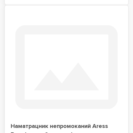
Наматрацник непромоканий Aress