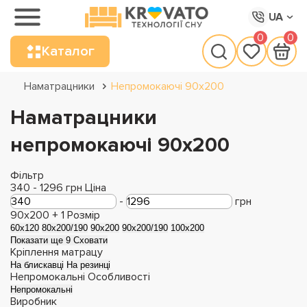
UA
0
0
Каталог
Наматрацники
Непромокаючі 90х200
Наматрацники
непромокаючі 90х200
Фільтр
340
-
1296
грн
Ціна
-
грн
90x200 +
1
Розмір
60x120
80x200/190
90x200
90x200/190
100х200
Показати ще 9
Сховати
Кріплення матрацу
На блискавці
На резинці
Непромокальні
Особливості
Непромокальні
Виробник