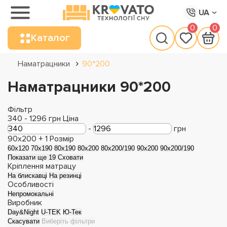
UA
0
0
Каталог
Наматрацники
90*200
Наматрацники 90*200
Фільтр
340
-
1296
грн
Ціна
-
грн
90x200 +
1
Розмір
60x120
70x190
80x190
80x200
80x200/190
90x200
90x200/190
Показати ще 19
Сховати
Кріплення матрацу
На блискавці
На резинці
Особливості
Непромокальні
Виробник
Day&Night
U-TEK
Ю-Тек
Скасувати
Виберіть фільтри