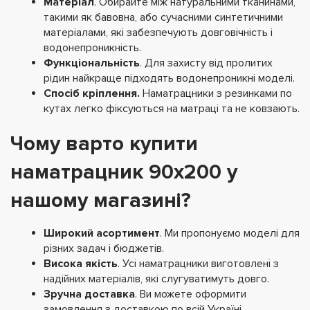
Матеріал
.
Обирайте між натуральними тканинами,
такими як бавовна, або сучасними синтетичними
матеріалами, які забезпечують довговічність і
водонепроникність.
Функціональність
.
Для захисту від пролитих
рідин найкраще підходять водонепроникні моделі.
Спосіб кріплення.
Наматрацники з резинками по
кутах легко фіксуються на матраці та не ковзають.
Чому варто купити
наматрацник 90х200 у
нашому магазині?
Широкий асортимент
.
Ми пропонуємо моделі для
різних задач і бюджетів.
Висока якість
.
Усі наматрацники виготовлені з
надійних матеріалів, які слугуватимуть довго.
Зручна доставка
.
Ви можете оформити
замовлення з доставкою по всій Україні.