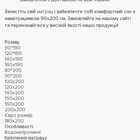
Захистіть свій
матрац
і забезпечте собі комфортний сон з
наматрацником 90х200 см. Замовляйте на нашому сайті
та переконайтеся у високій якості нашої продукції!
Розмір
90*190
120*190
140х190
160х190
80*200
90*200
100х200
120х200
140х200
150х200
160х200
200х200
Євро розмір
180х200
Особливості
Водонепроникні
Кріплення матрацу