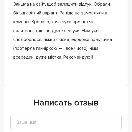
Зайшла на сайт, щоб залишити відгук. Обрали
більш світлий варіант. Раніше не замовляли в
компанії Кровато, хоча чули про неї як
позитивні, так і не дуже відгуки. Нам усе
сподобалося: ліжко якісне, екокожа практична
(протерла ганчіркою — і все чисто), ніша
всередині дуже містка. Рекомендую!!!
Написать отзыв