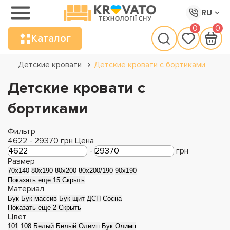
RU
0
0
Каталог
Детские кровати
Детские кровати с бортиками
Детские кровати с
бортиками
Фильтр
4622
-
29370
грн
Цена
-
грн
Размер
70x140
80x190
80x200
80x200/190
90x190
Показать еще 15
Скрыть
Материал
Бук
Бук массив
Бук щит
ДСП
Сосна
Показать еще 2
Скрыть
Цвет
101
108
Белый
Белый Олимп
Бук Олимп