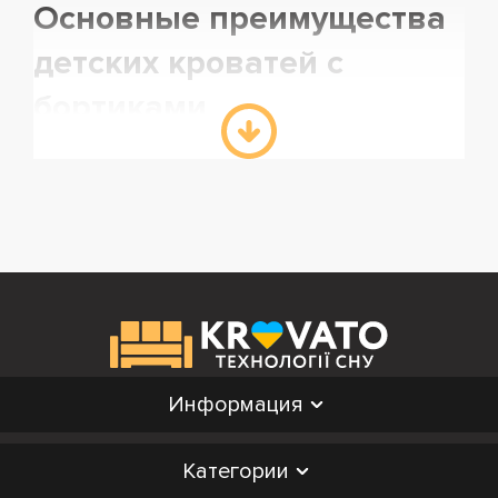
Основные преимущества
детских кроватей с
бортиками
Безопасность во время сна.
Кровать детская с
бортиком создает надежную защиту от случайных
падений во время сна. Бортики обеспечивают
защиту, удерживая ребенка в кровати даже в случае
беспокойного сна. Это особенно важно для младших
детей, которые только начинают спать
самостоятельно.
Комфорт и уют.
Детские кровати с бортиками
Информация
создают ощущение уюта и безопасности. Ребенок
чувствует себя защищенным, что способствует
Категории
лучшему сну и отдыху. Бортики могут быть