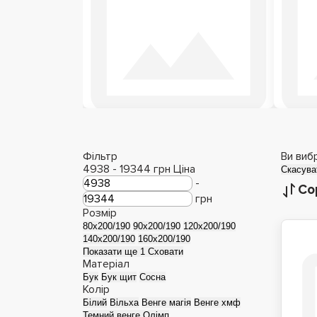
Дерев'яні ліжка
Фільтр
Ви виб
4938
-
19344
грн
Ціна
Скасува
-
Со
грн
Розмір
80x200/190
90x200/190
120x200/190
140x200/190
160x200/190
Показати ще 1
Сховати
Матеріал
Бук
Бук щит
Сосна
Колір
Білий
Вільха
Венге магія
Венге хмф
Темний венге Олімп