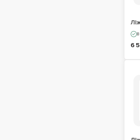
Лі
В
6 5