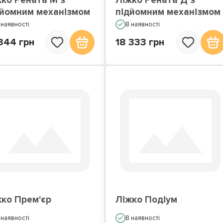
жко Рената М з
Ліжко Рената Д з
дйомним механізмом
підйомним механізмом
 наявності
В наявності
344 грн
18 333 грн
жко Прем'єр
Ліжко Подіум
 наявності
В наявності