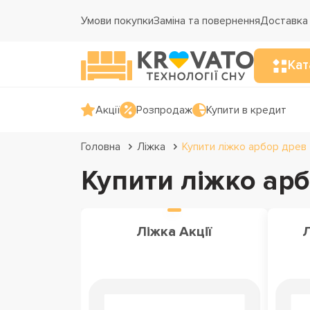
Умови покупки
Заміна та повернення
Доставка 
Кат
Акції
Розпродаж
Купити в кредит
Головна
Ліжка
Купити ліжко арбор древ
Купити ліжко ар
Ліжка Акції
Л