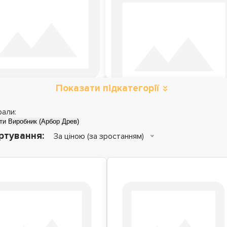
Показати підкатегорії
Металеві ліжка
Дитячі ліжка
рали:
ти
Виробник (Арбор Древ)
ртування:
За ціною (за зростанням)