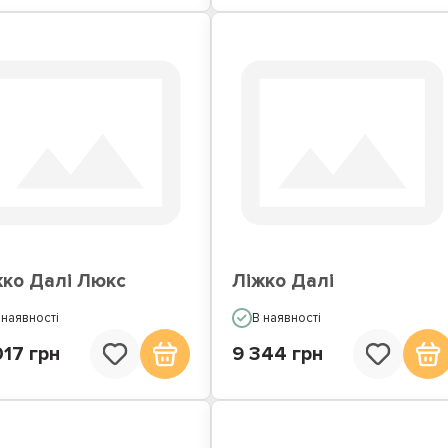
жко Далі Люкс
Ліжко Далі
 наявності
В наявності
017 грн
9 344 грн