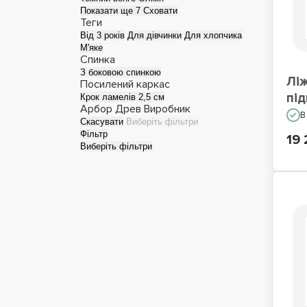
Показати ще 7
Сховати
Теги
Односпальні ліжка
Лі
Від 3 років
Для дівчинки
Для хлопчика
М'яке
Спинка
З боковою спинкою
Лі
Посилений каркас
пі
Крок ламелів 2,5 см
Арбор Древ
Виробник
В
Скасувати
Виберіть фільтри
Фільтр
19 
Виберіть фільтри