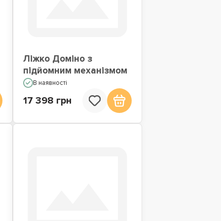
Ліжко Доміно з
підйомним механізмом
В наявності
17 398 грн