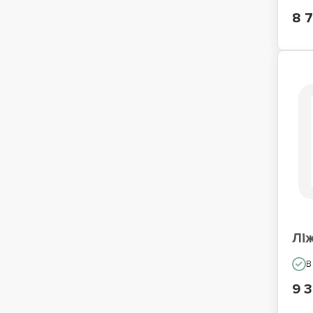
8 
Лі
В
9 3