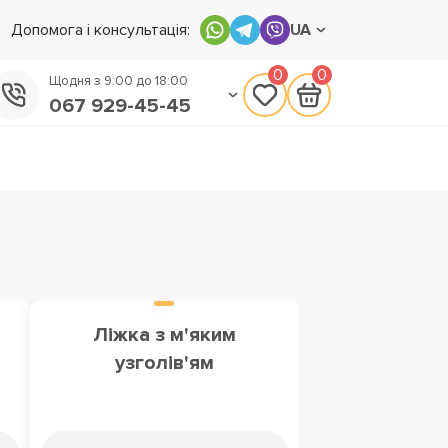
Допомога і консультація:
UA
0
0
Щодня з 9:00 до 18:00
067 929-45-45
050 133-45-45
093 170-75-45
Ліжка з м'яким
узголів'ям