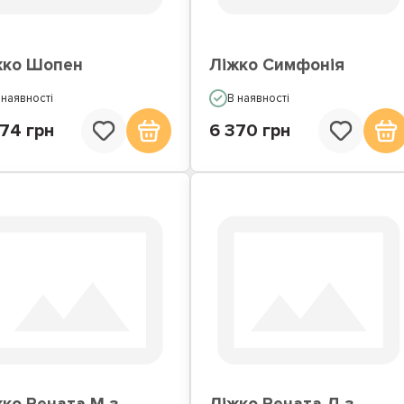
жко Шопен
Ліжко Симфонія
 наявності
В наявності
74 грн
6 370 грн