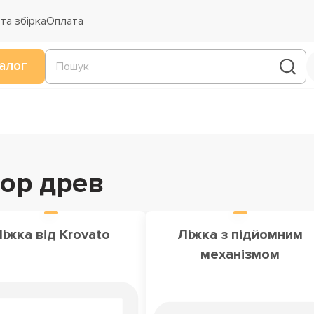
та збірка
Оплата
алог
бор древ
іжка від Krovato
Ліжка з підйомним
механізмом