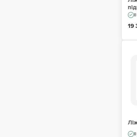
Лі
пі
В
19 
Лі
В