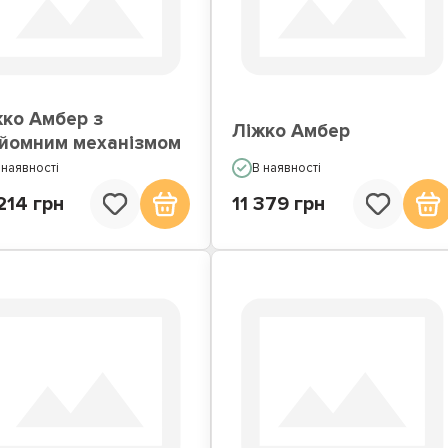
жка з вбудованим
Ліжка подіуми
матрацом
жко Амбер з
Ліжко Амбер
дйомним механізмом
 наявності
В наявності
214 грн
11 379 грн