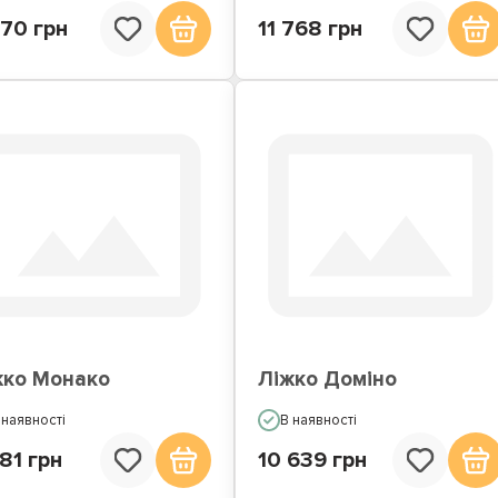
770 грн
11 768 грн
жко Монако
Ліжко Доміно
 наявності
В наявності
81 грн
10 639 грн