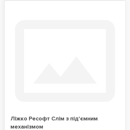
Ліжко Ресофт Слім з під'ємним
механізмом