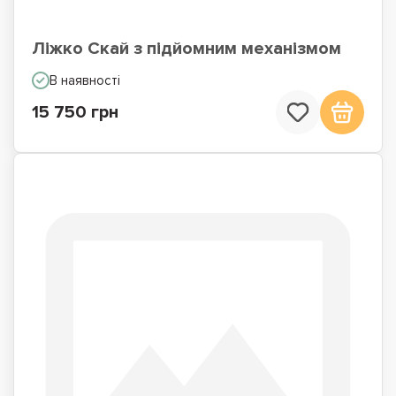
Ліжко Скай з підйомним механізмом
Односпальні ліжка
Ліжка з вбудованим
В наявності
матрацом
15 750 грн
Ліжка подіуми