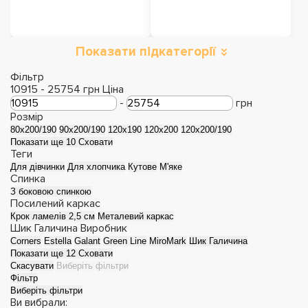
Показати підкатегорії
Ліжка з підйомним
Ліжка з м'яким
механізмом
узголів'ям
Фільтр
10915
-
25754
грн
Ціна
-
грн
Розмір
80x200/190
90x200/190
120x190
120x200
120x200/190
Показати ще 10
Сховати
Теги
Для дівчинки
Для хлопчика
Кутове
М'яке
Спинка
З боковою спинкою
Посилений каркас
Крок ламелів 2,5 см
Металевий каркас
Шик Галичина
Виробник
Corners
Estella
Galant
Green Line
MiroMark
Шик Галичина
Показати ще 12
Сховати
Дерев'яні ліжка
Металеві ліжка
Скасувати
Виберіть фільтри
Фільтр
Виберіть фільтри
Ви вибрали: