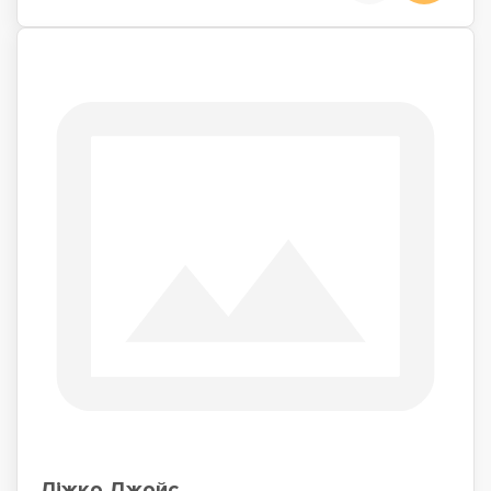
Ліжко Джойс