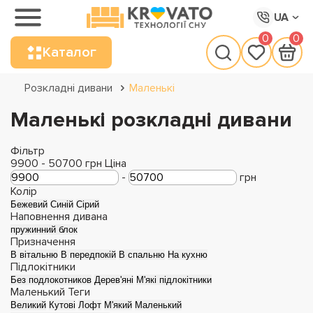
UA
0
0
Каталог
Розкладні дивани
Маленькі
Маленькі розкладні дивани
Фільтр
9900
-
50700
грн
Ціна
-
грн
Колір
Бежевий
Синій
Сірий
Наповнення дивана
пружинний блок
Призначення
В вітальню
В передпокій
В спальню
На кухню
Підлокітники
Без подлокотников
Дерев'яні
М'які підлокітники
Маленький
Теги
Великий
Кутові
Лофт
М'який
Маленький