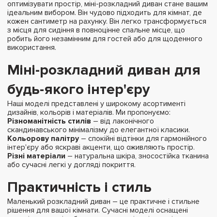
оптимізувати простір, міні-розкладний диван стане вашим
ідеальним вибором. Він чудово підходить для кімнат, де
кожен сантиметр на рахунку. Він легко трансформується
з місця для сидіння в повноцінне спальне місце, що
робить його незамінним для гостей або для щоденного
використання.
Міні-розкладний диван для
будь-якого інтер'єру
Наші моделі представлені у широкому асортименті
дизайнів, кольорів і матеріалів. Ми пропонуємо:
Різноманітність стилів
– від лаконічного
скандинавського мінімалізму до елегантної класики.
Кольорову палітру
– спокійні відтінки для гармонійного
інтер'єру або яскраві акценти, що оживляють простір.
Різні матеріали
– натуральна шкіра, зносостійка тканина
або сучасні легкі у догляді покриття.
Практичність і стиль
Маленький розкладний диван – це практичне і стильне
рішення для вашої кімнати. Сучасні моделі оснащені