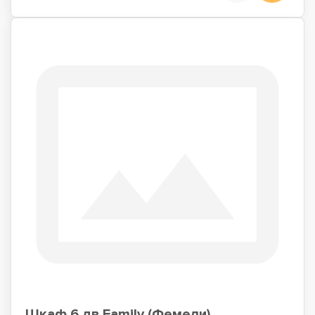
Шкаф 6 дв Family (Фемели)