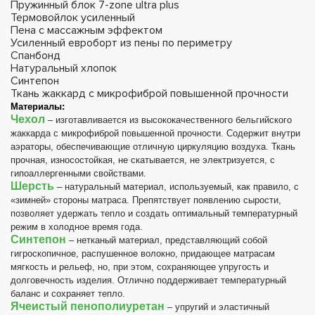
Пружинный блок 7-zone ultra plus
Термовойлок усиленный
Пена с массажным эффектом
Усиленный евроборт из пены по периметру
Спанбонд
Натуральный хлопок
Синтепон
Ткань жаккард с микрофиброй повышенной прочности
Материалы:
Чехол
– изготавливается из высококачественного бельгийского
жаккарда с микрофиброй повышенной прочности. Содержит внутри
аэраторы, обеспечивающие отличную циркуляцию воздуха. Ткань
прочная, износостойкая, не скатывается, не электризуется, с
гипоаллергенными свойствами.
Шерсть
– натуральный материал, используемый, как правило, с
«зимней» стороны матраса. Препятствует появлению сырости,
позволяет удержать тепло и создать оптимальный температурный
режим в холодное время года.
Синтепон
– нетканый материал, представляющий собой
гигроскопичное, распушенное волокно, придающее матрасам
мягкость и рельеф, но, при этом, сохраняющее упругость и
долговечность изделия. Отлично поддерживает температурный
баланс и сохраняет тепло.
Ячеистый пенополиуретан
– упругий и эластичный