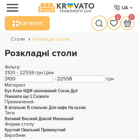
UA
0
0
Каталог
Столи
Розкладні столи
Розкладні столи
Фільтр
3100
-
22558
грн
Ціна
-
грн
Матеріал
Бук
Клен
МДФ шпонований
Сосна
Дуб
Показати ще 1
Сховати
Призначення
В вітальню
В спальню
Для кафе
На кухню
Теги
Великий
Високий
Довгий
Маленький
Форма столу
Круглий
Овальний
Прямокутний
Виробник