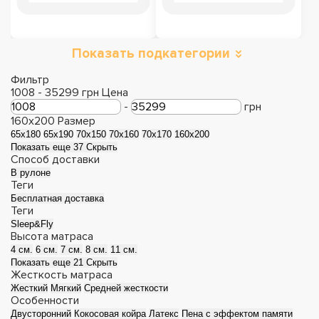
Показать подкатегории
Двуспальные
Односпальные
матрасы
матрасы
Фильтр
1008
-
35299
грн
Цена
-
грн
160x200
Размер
65х180
65х190
70х150
70х160
70х170
160x200
Показать еще 37
Скрыть
Способ доставки
В рулоне
Теги
Бесплатная доставка
Теги
Sleep&Fly
Высота матраса
4 см.
6 см.
7 см.
8 см.
11 см.
Показать еще 21
Скрыть
Детские матрасы
Матрасы зима-лето
Жесткость матраса
Жесткий
Мягкий
Средней жесткости
Особенности
Двусторонний
Кокосовая койра
Латекс
Пена с эффектом памяти