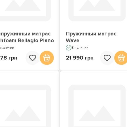
атрасы по Акции
Недорогие матрасы
спружинный матрас
Пружинный матрас
hfoam Bellagio Piano
Wave
 наличии
В наличии
478 грн
21 990 грн