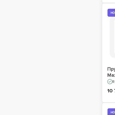
Пр
Ma
В
10 