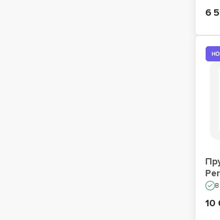
6 5
Пр
Per
В
10 