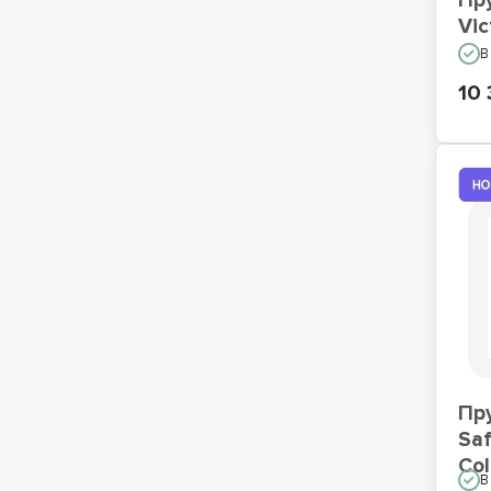
Пр
Vic
В
10 
Пр
Saf
Col
В