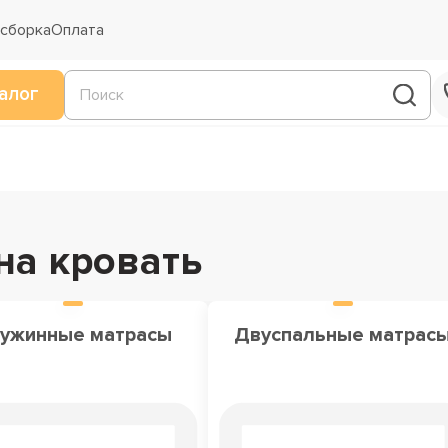
 сборка
Оплата
алог
на кровать
ужинные матрасы
Двуспальные матрас