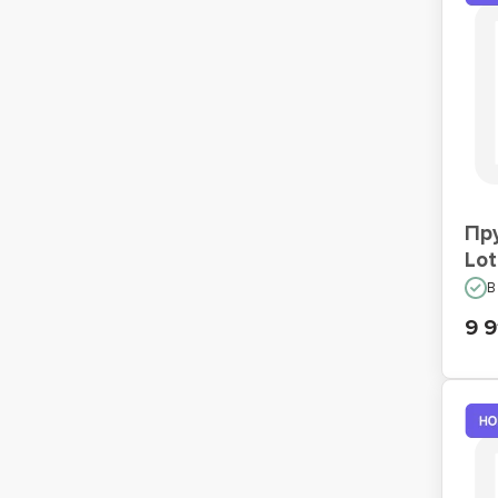
Пр
Lo
В
9 9