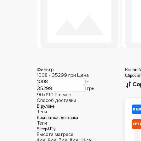
Детские матрасы
М
Фильтр
Вы выб
1008
-
35299
грн
Цена
Сбросит
-
Со
грн
90x190
Размер
Способ доставки
В рулоне
Теги
Бесплатная доставка
Теги
Sleep&Fly
Высота матраса
4 см.
6 см.
7 см.
8 см.
11 см.