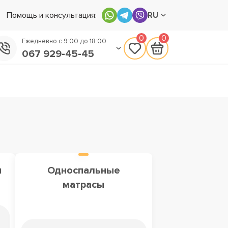
Помощь и консультация:
RU
0
0
Ежедневно с 9:00 до 18:00
067 929-45-45
050 133-45-45
093 170-75-45
ы
Односпальные
матрасы