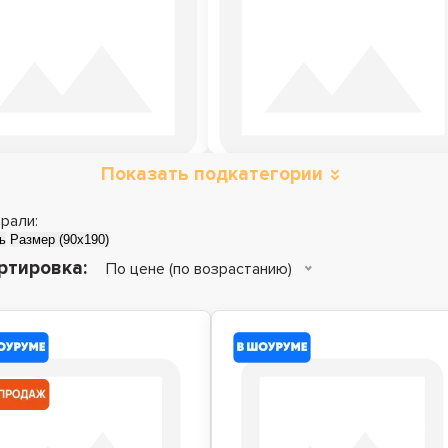
Показать подкатегории
атрасы зима-лето
Матрасы топперы
рали:
ь
Размер (90x190)
ртировка:
По цене (по возрастанию)