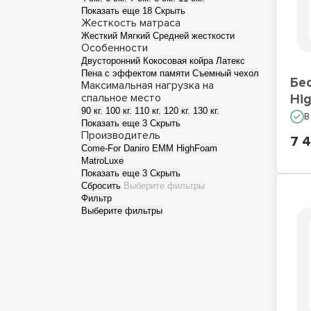
Показать еще 18
Скрыть
Жесткость матраса
Матрасы для сна на
М
Жесткий
Мягкий
Средней жесткости
полу
Особенности
Двусторонний
Кокосовая койра
Латекс
Пена с эффектом памяти
Съемный чехол
Бе
Максимальная нагрузка на
спальное место
Hig
90 кг.
100 кг.
110 кг.
120 кг.
130 кг.
В
Показать еще 3
Скрыть
Производитель
7 
Come-For
Daniro
EMM
HighFoam
MatroLuxe
Показать еще 3
Скрыть
Сбросить
Выберите фильтры
Фильтр
Выберите фильтры