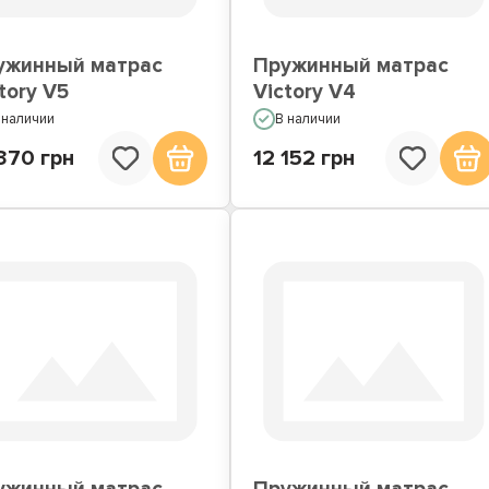
ужинный матрас
Пружинный матрас
tory V5
Victory V4
 наличии
В наличии
370 грн
12 152 грн