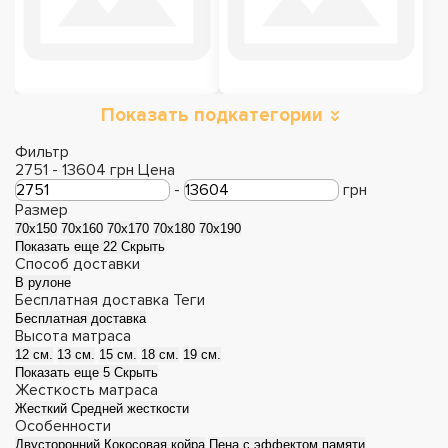
Показать подкатегории
Двуспальные
Односпальные
матрасы
матрасы
Фильтр
2751
-
13604
грн
Цена
-
грн
Размер
70х150
70х160
70х170
70х180
70x190
Показать еще 22
Скрыть
Способ доставки
В рулоне
Бесплатная доставка
Теги
Бесплатная доставка
Высота матраса
12 см.
13 см.
15 см.
18 см.
19 см.
Показать еще 5
Скрыть
Жесткость матраса
Жесткий
Средней жесткости
Детские матрасы
Матрасы зима-лето
Особенности
Двусторонний
Кокосовая койра
Пена с эффектом памяти