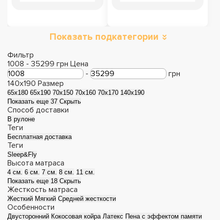
Показать подкатегории
Двуспальные
Односпальные
матрасы
матрасы
Фильтр
1008
-
35299
грн
Цена
-
грн
140x190
Размер
65х180
65х190
70х150
70х160
70х170
140x190
Показать еще 37
Скрыть
Способ доставки
В рулоне
Теги
Бесплатная доставка
Теги
Sleep&Fly
Высота матраса
4 см.
6 см.
7 см.
8 см.
11 см.
Показать еще 18
Скрыть
Детские матрасы
Матрасы зима-лето
Жесткость матраса
Жесткий
Мягкий
Средней жесткости
Особенности
Двусторонний
Кокосовая койра
Латекс
Пена с эффектом памяти