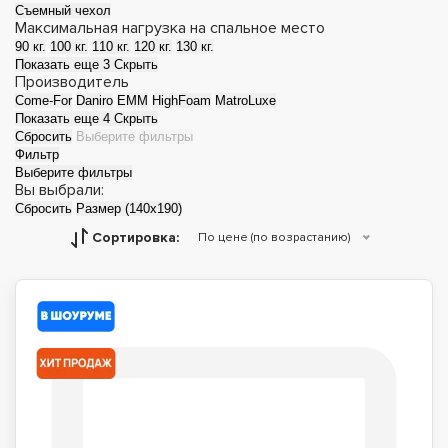
Съемный чехол
Максимальная нагрузка на спальное место
90 кг.
100 кг.
110 кг.
120 кг.
130 кг.
Показать еще 3
Скрыть
Производитель
Come-For
Daniro
EMM
HighFoam
MatroLuxe
Показать еще 4
Скрыть
Сбросить
Выберите фильтры
Фильтр
Выберите фильтры
Вы выбрали:
Сбросить
Размер (140x190)
Матрасы топперы
Футоны
Сортировка:
По цене (по возрастанию)