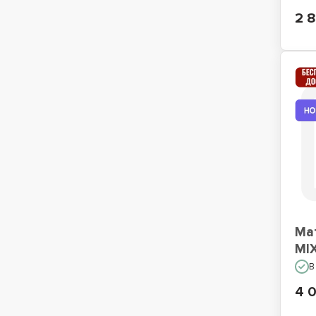
2 
Ма
MI
В
4 0