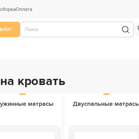
 сборка
Оплата
алог
на кровать
ужинные матрасы
Двуспальные матрас