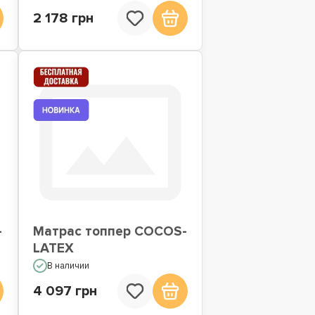
2 178 грн
-
Матрас топпер COCOS-
LATEX
В наличии
4 097 грн