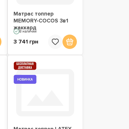
Матрас топпер
MEMORY-COCOS 3в1
жаккард
В наличии
3 741 грн