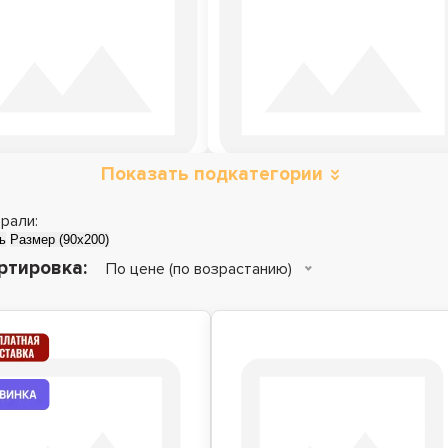
Показать подкатегории
атрасы зима-лето
Матрасы топперы
рали:
ь
Размер (90x200)
ртировка:
По цене (по возрастанию)