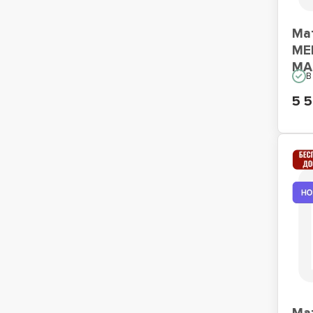
Ма
ME
MA
В
5 5