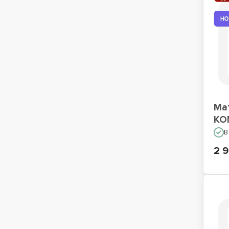
Ма
KO
В
2 9