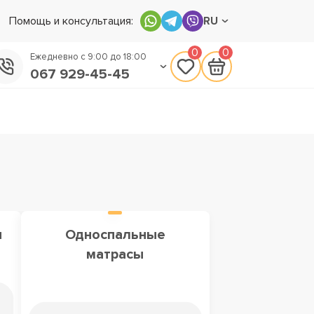
Помощь и консультация:
RU
0
0
Ежедневно с 9:00 до 18:00
067 929-45-45
050 133-45-45
093 170-75-45
ы
Односпальные
матрасы