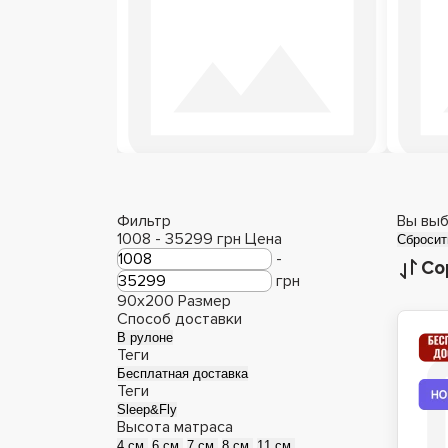
Детские матрасы
М
Фильтр
Вы выб
1008
-
35299
грн
Цена
Сбросит
-
Со
грн
90x200
Размер
Способ доставки
В рулоне
Теги
Бесплатная доставка
Теги
Sleep&Fly
Высота матраса
4 см.
6 см.
7 см.
8 см.
11 см.