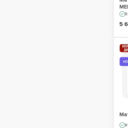
Ма
ME
В
5 6
Ма
В