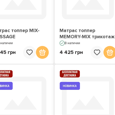
атрасы по Акции
Недорогие матрасы
трас топпер MIX-
Матрас топпер
SSAGE
MEMORY-MIX трикотаж
 наличии
В наличии
445 грн
4 425 грн