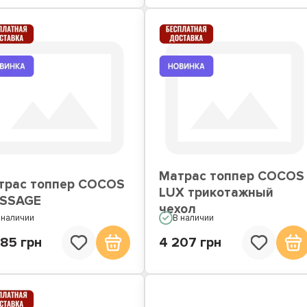
Матрас топпер COCOS
трас топпер COCOS
LUX трикотажный
SSAGE
чехол
 наличии
В наличии
685 грн
4 207 грн