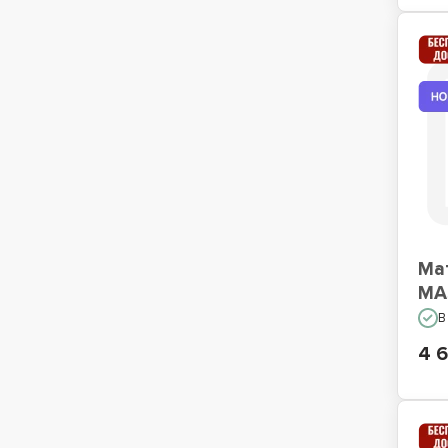
Ма
MA
В
4 