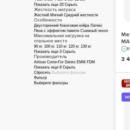
Показать еще 20
Скрыть
Жесткость матраса
Матрасы для сна на
М
Жесткий
Мягкий
Средней жесткости
полу
Особенности
Двусторонний
Кокосовая койра
Латекс
Пена с эффектом памяти
Съемный чехол
Ма
Максимальная нагрузка на
спальное место
MA
90 кг.
100 кг.
110 кг.
120 кг.
130 кг.
В
Показать еще 3
Скрыть
Производитель
3 
Artisan
Come-For
Daniro
EMM
FDM
Показать еще 8
Скрыть
Сбросить
Выберите фильтры
Фильтр
Выберите фильтры