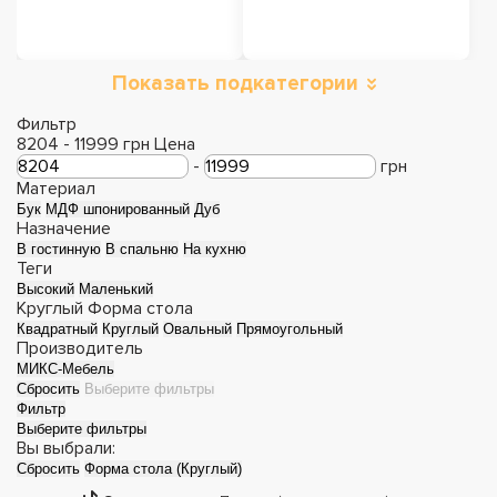
Показать подкатегории
Обеденные столы
Раскладные столы
Фильтр
8204
-
11999
грн
Цена
-
грн
Материал
Бук
МДФ шпонированный
Дуб
Назначение
В гостинную
В спальню
На кухню
Теги
Высокий
Маленький
Круглый
Форма стола
Квадратный
Круглый
Овальный
Прямоугольный
Производитель
МИКС-Мебель
Сбросить
Выберите фильтры
Фильтр
Столы из
Столы
Выберите фильтры
Вы выбрали:
эпоксидной смолы
трансформеры
Сбросить
Форма стола (Круглый)