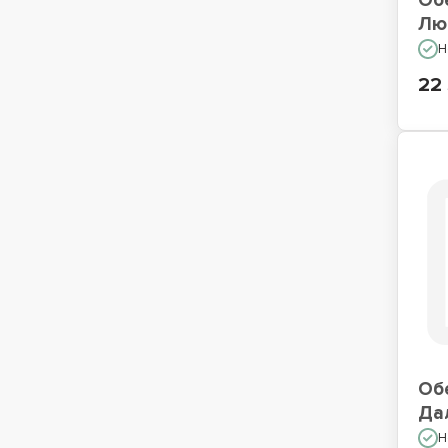
Об
Лю
Н
22
Об
Да
Н