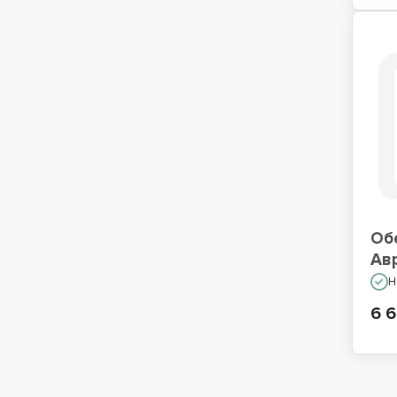
Об
Ав
Н
6 