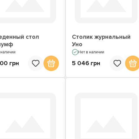
еденный стол
Столик журнальный
иумф
Уно
 наличии
Нет в наличии
200 грн
5 046 грн