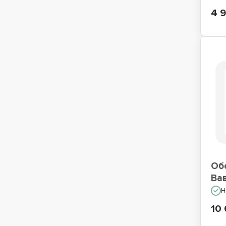
4 
Об
Ва
Н
10 