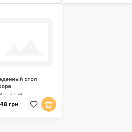
еденный стол
рора
ет в наличии
648 грн