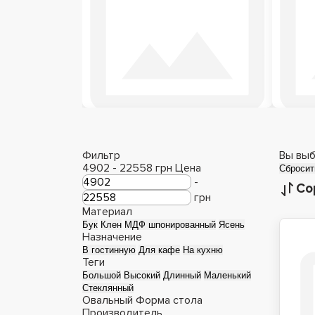
Столы из эпоксидной
Ст
смолы
Фильтр
Вы выб
4902
-
22558
грн
Цена
Сбросит
-
Со
грн
Материал
Бук
Клен
МДФ шпонированный
Ясень
Назначение
В гостинную
Для кафе
На кухню
Теги
Большой
Высокий
Длинный
Маленький
Стеклянный
Овальный
Форма стола
Производитель