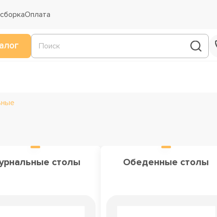
 сборка
Оплата
алог
ьные
урнальные столы
Обеденные столы