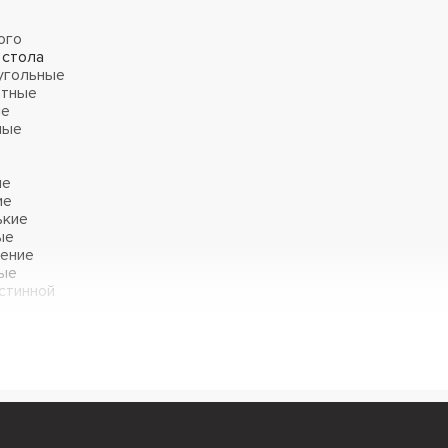
ого
 стола
угольные
атные
ые
ные
ие
ие
ькие
ые
ение
ые
стинной