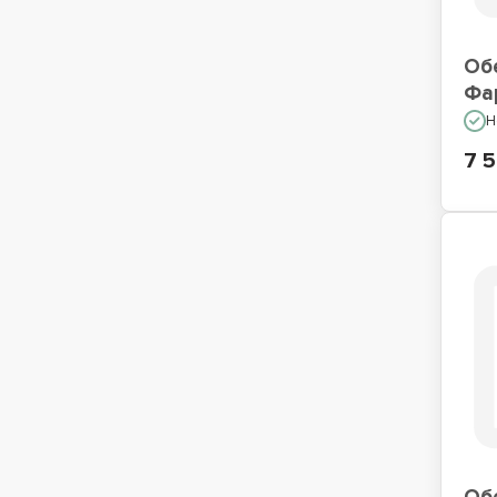
Об
Фа
Н
7 5