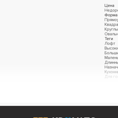
Цена
Недор
Форма
Прямо
Квадр
Кругл
Оваль
Теги
Лофт
Высок
Больш
Мален
Длинн
Назнач
Кухонн
Для го