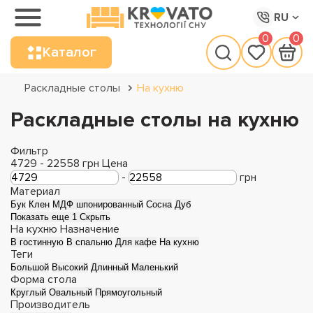
RU
0
0
Каталог
Раскладные столы
На кухню
Раскладные столы на кухню
Фильтр
4729
-
22558
грн
Цена
-
грн
Материал
Бук
Клен
МДФ шпонированный
Сосна
Дуб
Показать еще 1
Скрыть
На кухню
Назначение
В гостинную
В спальню
Для кафе
На кухню
Теги
Большой
Высокий
Длинный
Маленький
Форма стола
Круглый
Овальный
Прямоугольный
Производитель