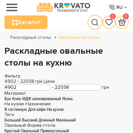
RU
0
0
Каталог
Раскладные столы
Овальные на кухню
Раскладные овальные
столы на кухню
Фильтр
4902
-
22558
грн
Цена
-
грн
Материал
Бук
Клен
МДФ шпонированный
Ясень
На кухню
Назначение
В гостинную
Для кафе
На кухню
Теги
Большой
Высокий
Длинный
Маленький
Овальный
Форма стола
Круглый
Овальный
Прямоугольный