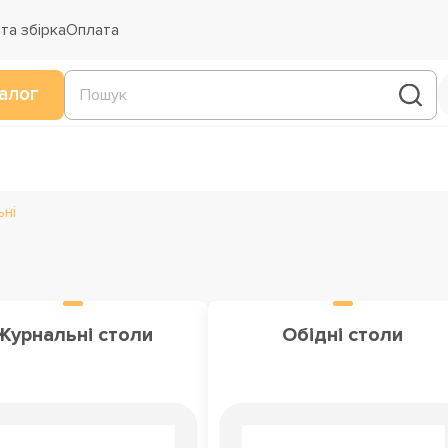
та збірка
Оплата
алог
ні
Журнальні столи
Обідні столи