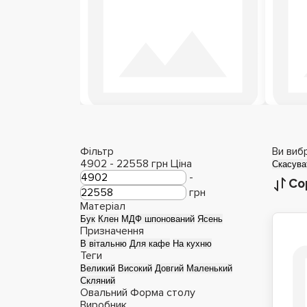
Столи з епоксидної
Ст
смоли
Фільтр
Ви виб
4902
-
22558
грн
Ціна
Скасува
-
Со
грн
Матеріал
Бук
Клен
МДФ шпонований
Ясень
Призначення
В вітальню
Для кафе
На кухню
Теги
Великий
Високий
Довгий
Маленький
Скляний
Овальний
Форма столу
Виробник