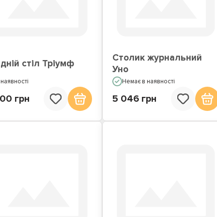
Столик журнальний
дній стіл Тріумф
Уно
 наявності
Немає в наявності
200 грн
5 046 грн