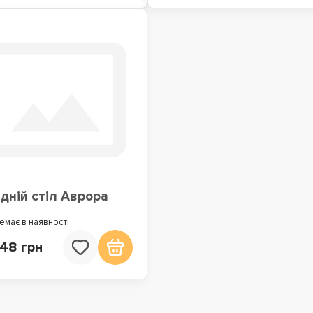
дній стіл Аврора
емає в наявності
648 грн