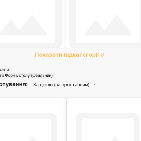
Показати підкатегорії
оли трансформери
рали:
ти
Форма столу (Овальний)
ртування:
За ціною (за зростанням)