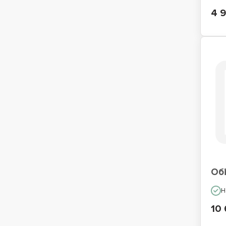
4 
Обі
Н
10 