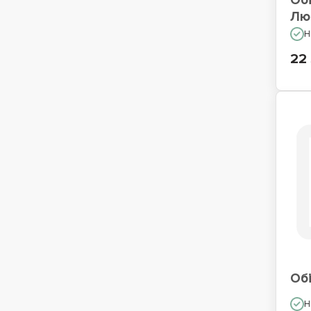
Обі
Лю
Н
22
Обі
Н