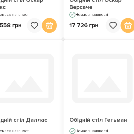
дній стіл Оскар
Обідній стіл Оскар
кс
Версаче
емає в наявності
Немає в наявності
 558 грн
17 726 грн
дній стіл Даллас
Обідній стіл Гетьман
емає в наявності
Немає в наявності