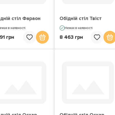
дній стіл Фараон
Обідній стіл Твіст
емає в наявності
Немає в наявності
91 грн
8 463 грн