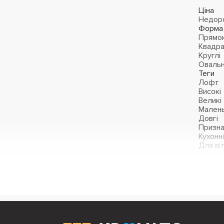
Ціна
Недор
Форма
Прямок
Квадра
Круглі
Овальн
Теги
Лофт
Високі
Великі
Малень
Довгі
Призна
Кухонні
Для ві