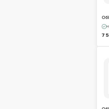
Обі
Н
7 5