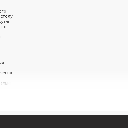
ого
 столу
утні
тні
і
кі
чення
тальні