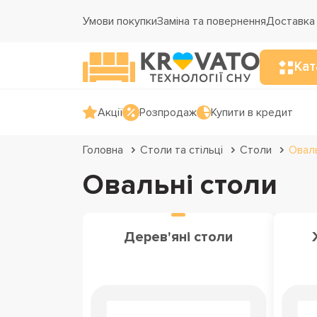
Умови покупки
Заміна та повернення
Доставка 
Кат
Акції
Розпродаж
Купити в кредит
Головна
Столи та стільці
Столи
Оваль
Овальні столи
Дерев'яні столи