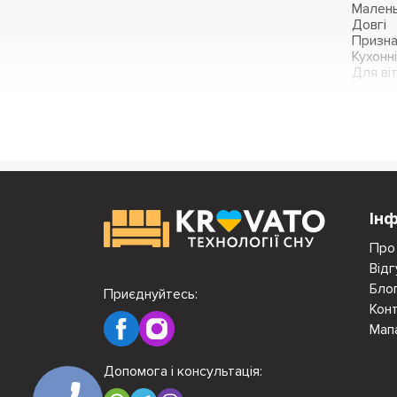
Малень
Довгі
Призна
Кухонні
Для ві
Ін
Про
Відг
Бло
Приєднуйтесь:
Кон
Мап
Допомога і консультація: