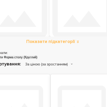
Показати підкатегорії
оли трансформери
рали:
ти
Форма столу (Круглий)
ртування:
За ціною (за зростанням)