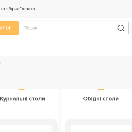
та збірка
Оплата
алог
і
Журнальні столи
Обідні столи