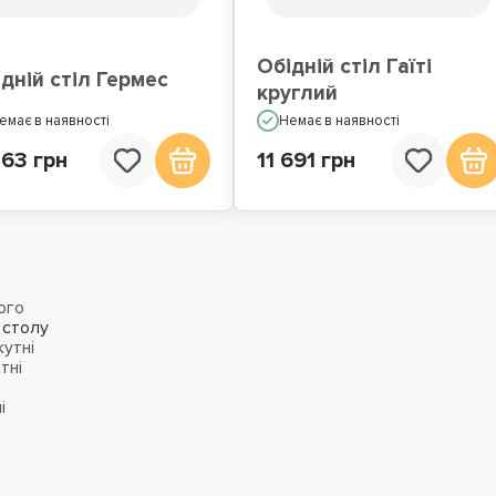
Обідній стіл Гаїті
дній стіл Гермес
круглий
емає в наявності
Немає в наявності
463 грн
11 691 грн
ого
 столу
утні
тні
і