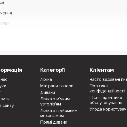
кі
чення
тальні
формація
Категорії
Клієнтам
 нас
Ліжка
Часто задавані пи
уки
Матраци топери
Політика
конфіденційності
г
Дивани
Післягарантійне
такти
Ліжка з м'яким
обслуговування
узголів'ям
а сайту
Угода користувач
Ліжка з підйомним
механізмом
Прямі дивани