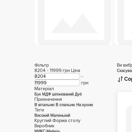
Столи з епоксидної
Ст
смоли
Фільтр
Ви виб
8204
-
11999
грн
Ціна
Скасува
-
Со
грн
Матеріал
Бук
МДФ шпонований
Дуб
Призначення
В вітальню
В спальню
На кухню
Теги
Високий
Маленький
Круглий
Форма столу
Виробник
МИКС-Мебель