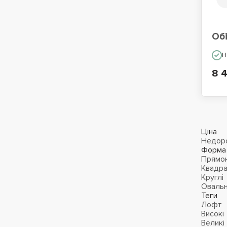
Обі
Н
8 
Ціна
Недор
Форма
Прямок
Квадра
Круглі
Овальн
Теги
Лофт
Високі
Великі