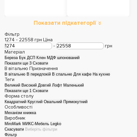
Показати підкатегорії
Обідні столи
Розкладні столи
Фільтр
1274
-
22558
грн
Ціна
-
грн
Матеріал
Береза
Бук
ДСП
Клен
МДФ шпонований
Показати ще 3
Сховати
В вітальню
Призначення
В вітальню
В передпокій
В спальню
Для кафе
На кухню
Теги
Великий
Високий
Довгий
Лофт
Маленький
Показати ще 1
Сховати
Форма столу
Квадратний
Круглий
Овальний
Прямокутний
Особливості
Механізм книжка
Столи з епоксидної
Столи
Виробник
MiroMark
МИКС-Мебель
Legko
смоли
трансформери
Скасувати
Виберіть фільтри
Фільтр