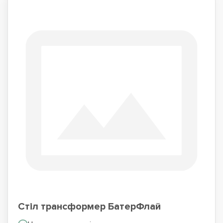
Стіл трансформер БатерФлай