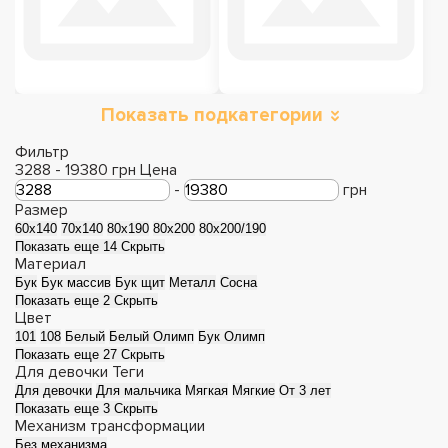
Показать подкатегории
Детские кровати-
Кровати чердаки
трансформеры
Фильтр
3288
-
19380
грн
Цена
-
грн
Размер
60х140
70x140
80x190
80x200
80x200/190
Показать еще 14
Скрыть
Материал
Бук
Бук массив
Бук щит
Металл
Сосна
Показать еще 2
Скрыть
Цвет
101
108
Белый
Белый Олимп
Бук Олимп
Показать еще 27
Скрыть
Для девочки
Теги
Для девочки
Для мальчика
Мягкая
Мягкие
От 3 лет
Показать еще 3
Скрыть
Мягкие для детей
Подростковые
Механизм трансформации
Без механизма