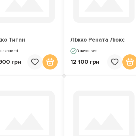
жка з вбудованим
Ліжка подіуми
матрацом
жко Титан
Ліжко Рената Люкс
 наявності
В наявності
900 грн
12 100 грн