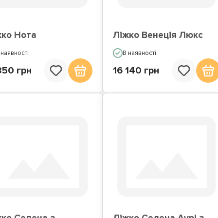
жко Нота
Ліжко Венеція Люкс
 наявності
В наявності
850 грн
16 140 грн