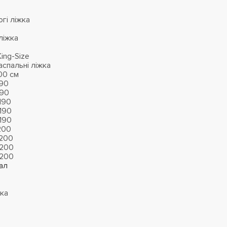
гі ліжка
ліжка
ing-Size
аспальні ліжка
00 см
190
190
 190
 190
 190
200
 200
 200
 200
ал
жка