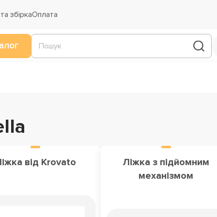
та збірка
Оплата
алог
lla
іжка від Krovato
Ліжка з підйомним
механізмом