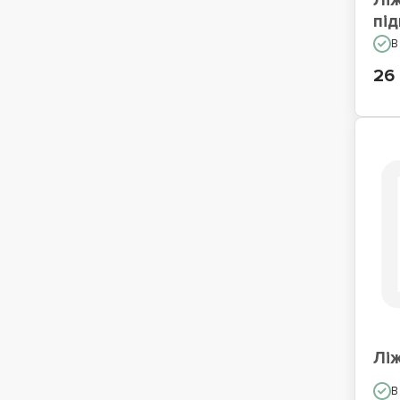
Лі
пі
В
26
Лі
В