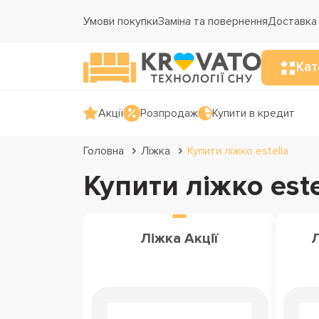
Умови покупки
Заміна та повернення
Доставка 
Кат
Акції
Розпродаж
Купити в кредит
Головна
Ліжка
Купити ліжко estella
Купити ліжко este
Ліжка Акції
Л