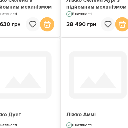
жко Селена з
Ліжко Селена Аурі з
дйомним механізмом
підйомним механізмом
 наявності
В наявності
 630 грн
28 490 грн
жко Дует
Ліжко Аммі
 наявності
В наявності