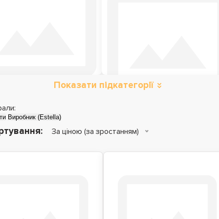
Показати підкатегорії
Металеві ліжка
Дитячі ліжка
рали:
ти
Виробник (Estella)
ртування:
За ціною (за зростанням)