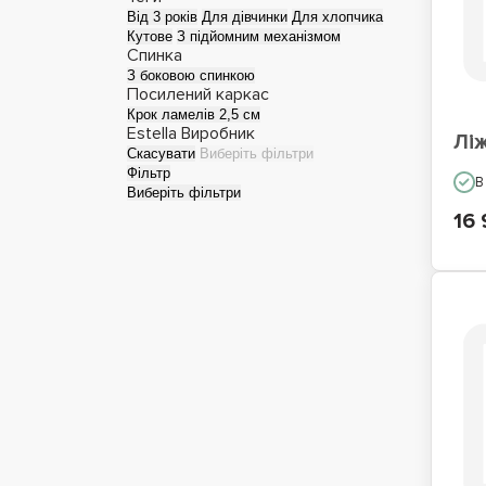
Від 3 років
Для дівчинки
Для хлопчика
Кутове
З підйомним механізмом
Односпальні ліжка
Лі
Спинка
З боковою спинкою
Посилений каркас
Крок ламелів 2,5 см
Estella
Виробник
Лі
Скасувати
Виберіть фільтри
Фільтр
В
Виберіть фільтри
16 