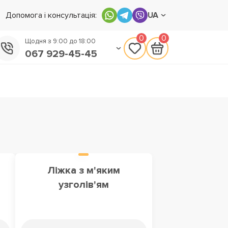
Допомога і консультація:
UA
0
0
Щодня з 9:00 до 18:00
067 929-45-45
050 133-45-45
093 170-75-45
Ліжка з м'яким
узголів'ям