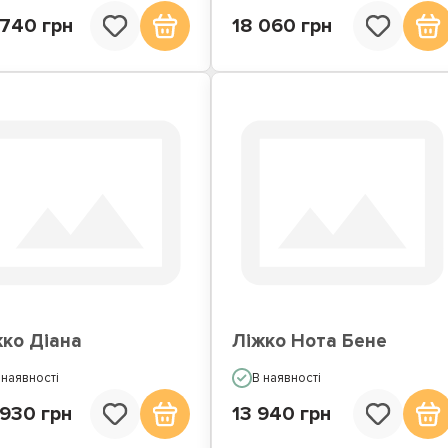
 740 грн
18 060 грн
жко Діана
Ліжко Нота Бене
 наявності
В наявності
 930 грн
13 940 грн