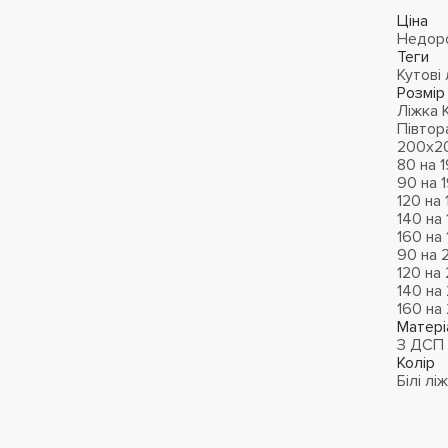
Ціна
Недоро
Теги
Кутові 
Розмір
Ліжка K
Півтор
200х2
80 на 
90 на 
120 на
140 на
160 на
90 на 
120 на
140 на
160 на
Матері
З ДСП
Колір
Білі лі