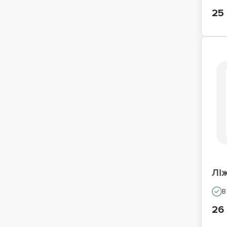
25
Лі
В
26