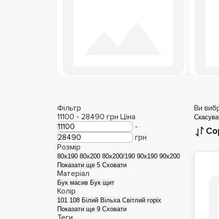
Дерев'яні ліжка
Фільтр
Ви виб
11100
-
28490
грн
Ціна
Скасува
-
Со
грн
Розмір
80x190
80x200
80x200/190
90x190
90x200
Показати ще 5
Сховати
Матеріал
Бук масив
Бук щит
Колір
101
108
Білий
Вільха
Світлий горіх
Показати ще 9
Сховати
Теги