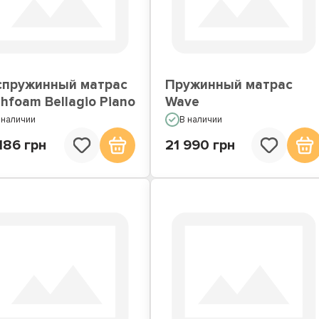
атрасы по Акции
Недорогие матрасы
спружинный матрас
Пружинный матрас
hfoam Bellagio Piano
Wave
 наличии
В наличии
186 грн
21 990 грн