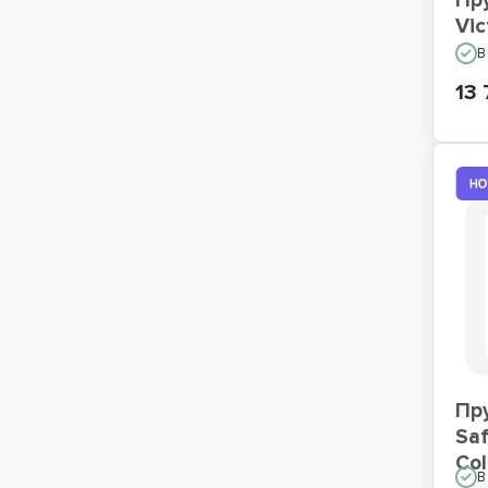
Пр
Vic
В
13 
Пр
Saf
Col
В