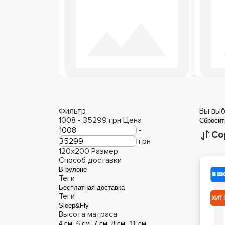
Детские матрасы
М
Фильтр
Вы выб
1008
-
35299
грн
Цена
Сбросит
-
Со
грн
120x200
Размер
Способ доставки
В рулоне
Теги
Бесплатная доставка
Теги
Sleep&Fly
Высота матраса
4 см.
6 см.
7 см.
8 см.
11 см.