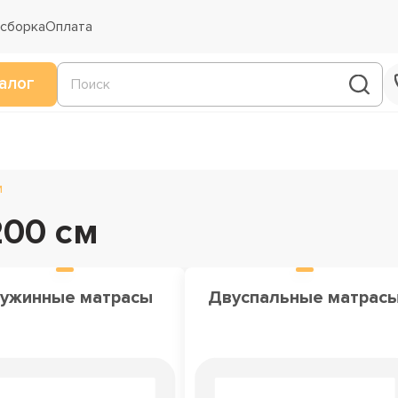
 сборка
Оплата
алог
м
200 см
ужинные матрасы
Двуспальные матрас