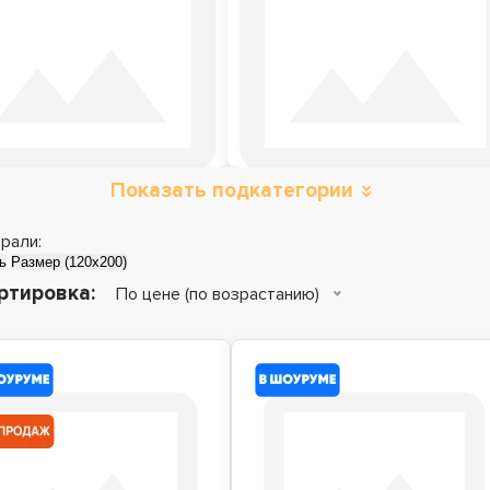
Показать подкатегории
атрасы зима-лето
Матрасы топперы
рали:
ь
Размер (120x200)
ртировка:
По цене (по возрастанию)