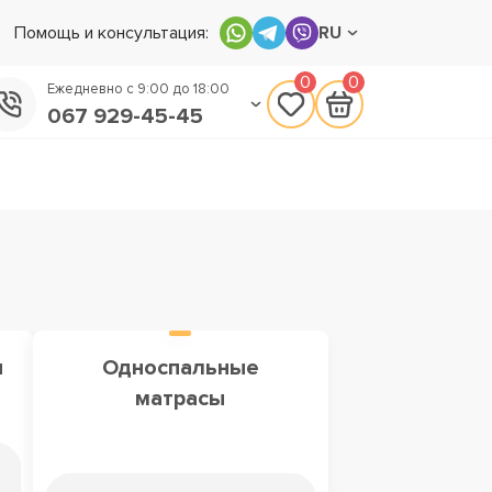
Помощь и консультация:
RU
0
0
Ежедневно с 9:00 до 18:00
067 929-45-45
050 133-45-45
093 170-75-45
ы
Односпальные
матрасы