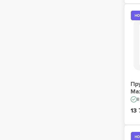
Пр
Ma
В
13 