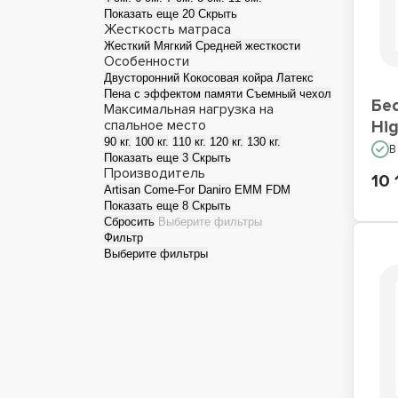
Показать еще 20
Скрыть
Жесткость матраса
Матрасы для сна на
М
Жесткий
Мягкий
Средней жесткости
полу
Особенности
Двусторонний
Кокосовая койра
Латекс
Пена с эффектом памяти
Съемный чехол
Бе
Максимальная нагрузка на
спальное место
Hig
90 кг.
100 кг.
110 кг.
120 кг.
130 кг.
В
Показать еще 3
Скрыть
Производитель
10 
Artisan
Come-For
Daniro
EMM
FDM
Показать еще 8
Скрыть
Сбросить
Выберите фильтры
Фильтр
Выберите фильтры