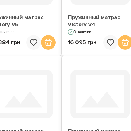
ужинный матрас
Пружинный матрас
tory V5
Victory V4
 наличии
В наличии
384 грн
16 095 грн