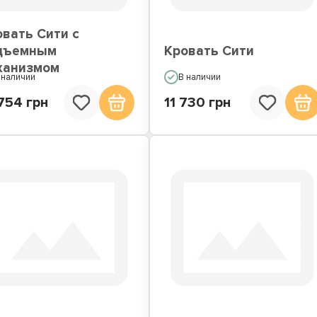
овать Сити с
дъемным
Кровать Сити
ханизмом
 наличии
В наличии
754 грн
11 730 грн