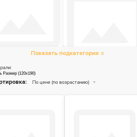
Показать подкатегории
Металлические
Детские кровати
кровати
рали:
ь
Размер (120x190)
ртировка:
По цене (по возрастанию)