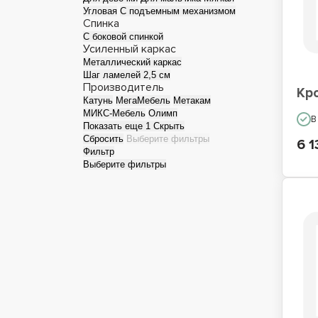
Угловая
С подъемным механизмом
Спинка
Односпальные кровати
Кро
С боковой спинкой
Усиленный каркас
Металлический каркас
Шаг ламелей 2,5 см
Производитель
Кр
Катунь
МегаМебель
Метакам
МИКС-Мебель
Олимп
В
Показать еще 1
Скрыть
Сбросить
Выберите фильтры
6 1
Фильтр
Выберите фильтры