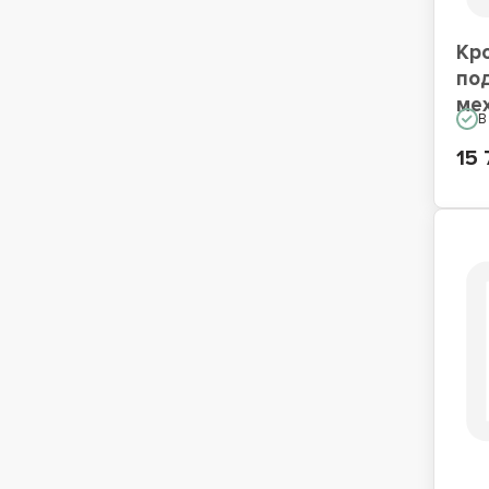
Кр
по
ме
В
15 