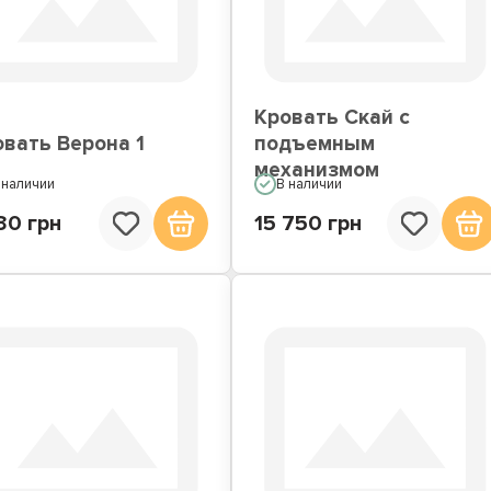
вати со встроенным
Кровати подиумы
матрасом
Кровать Скай с
овать Верона 1
подъемным
механизмом
 наличии
В наличии
30 грн
15 750 грн