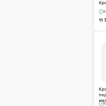
Кр
В
11 
Кр
по
ме
В