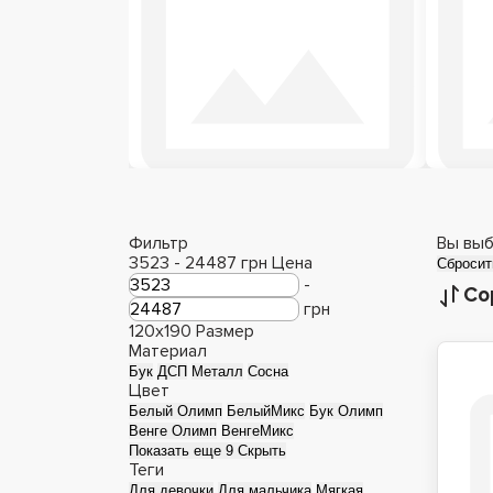
Деревянные кровати
Фильтр
Вы выб
3523
-
24487
грн
Цена
Сбросит
-
Со
грн
120x190
Размер
Материал
Бук
ДСП
Металл
Сосна
Цвет
Белый Олимп
БелыйМикс
Бук Олимп
Венге Олимп
ВенгеМикс
Показать еще 9
Скрыть
Теги
Для девочки
Для мальчика
Мягкая