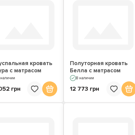
успальная кровать
Полуторная кровать
ура с матрасом
Белла с матрасом
 наличии
В наличии
052 грн
12 773 грн