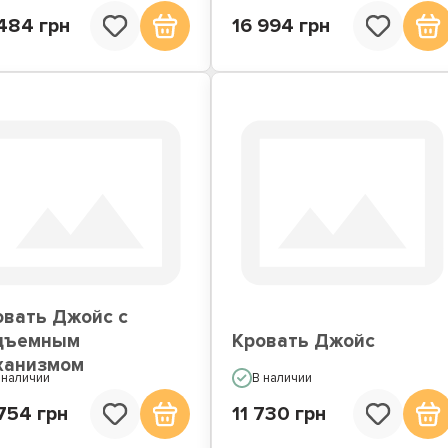
484 грн
16 994 грн
овать Джойс с
дъемным
Кровать Джойс
ханизмом
 наличии
В наличии
754 грн
11 730 грн