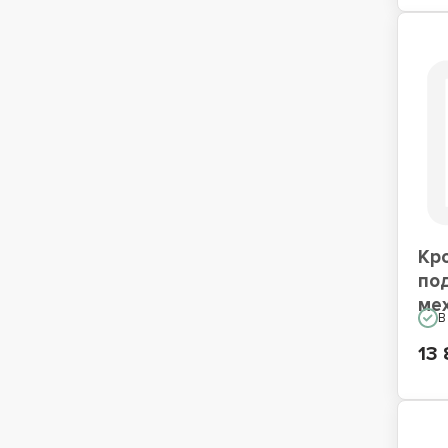
Кр
по
ме
В
13 