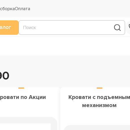
 сборка
Оплата
алог
90
ровати по Акции
Кровати с подъемны
механизмом