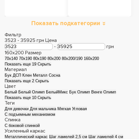
Показать подкатегории
Кровати с
Кровати с мягким
подъемным
изголовьем
Фильтр
3523
-
35925
грн
Цена
механизмом
-
грн
160x200
Размер
70x140
70x190
80x190
80x200
80x200/190
160x200
Показать еще 19
Скрыть
Материал
Бук
ДСП
Клен
Металл
Сосна
Показать еще 2
Скрыть
Цвет
Белый
Белый Олимп
БелыйМикс
Бук Олимп
Венге Олимп
Показать еще 10
Скрыть
Теги
Для девочки
Для мальчика
Мягкая
Угловая
С подъемным механизмом
Деревянные
Металлические
Спинка
С боковой спинкой
кровати
кровати
Усиленный каркас
Металлический каркас
Шаг ламелей 2,5 см
Шаг ламелей 4 см