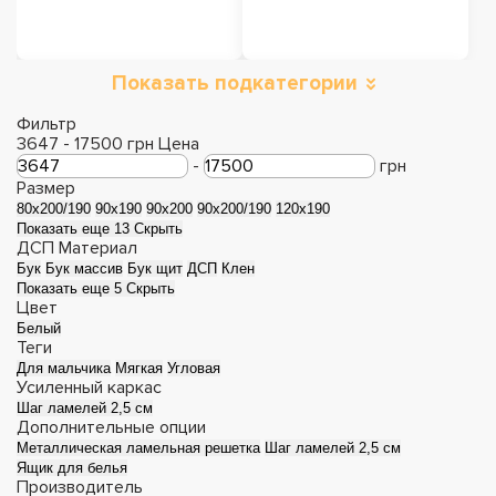
Показать подкатегории
Кровати с
Кровати с мягким
подъемным
изголовьем
Фильтр
3647
-
17500
грн
Цена
механизмом
-
грн
Размер
80x200/190
90x190
90x200
90x200/190
120x190
Показать еще 13
Скрыть
ДСП
Материал
Бук
Бук массив
Бук щит
ДСП
Клен
Показать еще 5
Скрыть
Цвет
Белый
Теги
Для мальчика
Мягкая
Угловая
Усиленный каркас
Шаг ламелей 2,5 см
Деревянные
Металлические
Дополнительные опции
Металлическая ламельная решетка
Шаг ламелей 2,5 см
кровати
кровати
Ящик для белья
Производитель