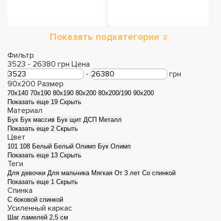
Показать подкатегории
Кровати с
Кровати с мягким
подъемным
изголовьем
Фильтр
3523
-
26380
грн
Цена
механизмом
-
грн
90x200
Размер
70x140
70x190
80x190
80x200
80x200/190
90x200
Показать еще 19
Скрыть
Материал
Бук
Бук массив
Бук щит
ДСП
Металл
Показать еще 2
Скрыть
Цвет
101
108
Белый
Белый Олимп
Бук Олимп
Показать еще 13
Скрыть
Теги
Для девочки
Для мальчика
Мягкая
От 3 лет
Со спинкой
Показать еще 1
Скрыть
Деревянные
Металлические
Спинка
С боковой спинкой
кровати
кровати
Усиленный каркас
Шаг ламелей 2,5 см