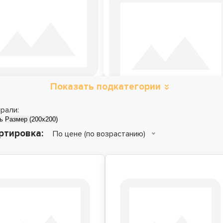
Показать подкатегории
Металлические
Детские кровати
кровати
рали:
ь
Размер (200x200)
ртировка:
По цене (по возрастанию)