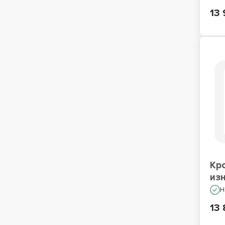
13 
Кр
из
Н
13 