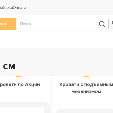
 сборка
Оплата
алог
 см
ровати по Акции
Кровати с подъемны
механизмом