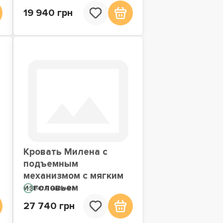
19 940 грн
Кровать Милена с
подъемным
механизмом с мягким
изголовьем
Нет в наличии
27 740 грн