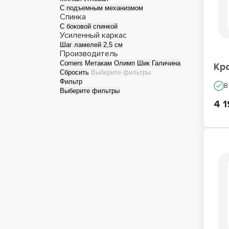
С подъемным механизмом
Спинка
Односпальные кровати
Кро
С боковой спинкой
Усиленный каркас
Шаг ламелей 2,5 см
Производитель
Corners
Метакам
Олимп
Шик Галичина
Кр
Сбросить
Выберите фильтры
Фильтр
В
Выберите фильтры
4 1