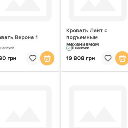
вати со встроенным
Кровати подиумы
матрасом
Кровать Лайт с
овать Верона 1
подъемным
механизмом
 наличии
В наличии
90 грн
19 808 грн