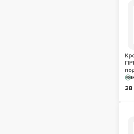
Кр
ПР
по
ме
Н
28 