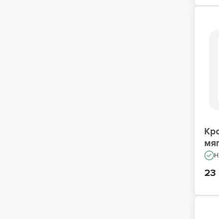
Кр
мя
Н
23