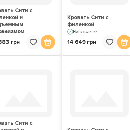
овать Сити с
ленкой и
Кровать Сити с
дъемным
филенкой
ханизмом
ет в наличии
Нет в наличии
383 грн
14 649 грн
овать Сити с