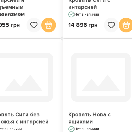
тарсией и
Кровать Сити с
дъемным
интарсией
ханизмом
ет в наличии
Нет в наличии
955 грн
14 896 грн
овать Сити без
Кровать Нова с
ножья с интарсией
ящиками
ет в наличии
Нет в наличии