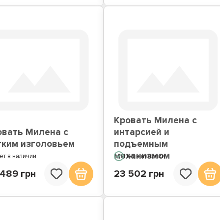
Кровать Милена с
овать Милена с
интарсией и
гким изголовьем
подъемным
механизмом
ет в наличии
Нет в наличии
 489 грн
23 502 грн