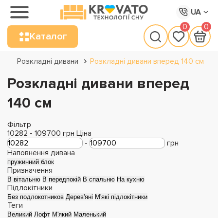
UA
0
0
Каталог
Розкладні дивани
Розкладні дивани вперед 140 см
Розкладні дивани вперед
140 см
Фільтр
10282
-
109700
грн
Ціна
-
грн
Наповнення дивана
пружинний блок
Призначення
В вітальню
В передпокій
В спальню
На кухню
Підлокітники
Без подлокотников
Дерев'яні
М'які підлокітники
Теги
Великий
Лофт
М'який
Маленький