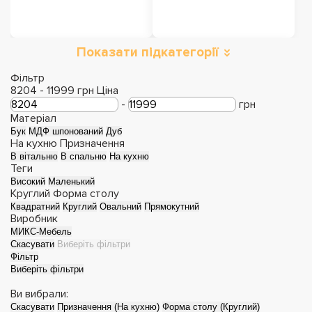
Показати підкатегорії
Обідні столи
Розкладні столи
Фільтр
8204
-
11999
грн
Ціна
-
грн
Матеріал
Бук
МДФ шпонований
Дуб
На кухню
Призначення
В вітальню
В спальню
На кухню
Теги
Високий
Маленький
Круглий
Форма столу
Квадратний
Круглий
Овальний
Прямокутний
Виробник
МИКС-Мебель
Скасувати
Виберіть фільтри
Фільтр
Столи з епоксидної
Столи
Виберіть фільтри
смоли
трансформери
Ви вибрали:
Скасувати
Призначення (На кухню)
Форма столу (Круглий)