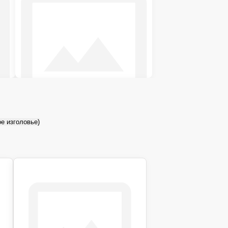
Двуспальные кровати
овье (Высокое изголовье)