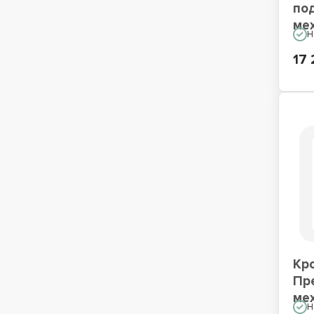
по
ме
Н
17 
Кр
Пр
ме
Н