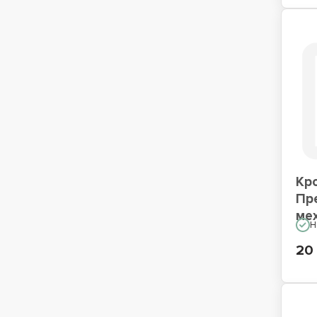
Кр
Пр
ме
Н
20 