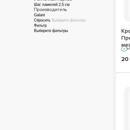
Шаг ламелей 2,5 см
Производитель
Односпальные кровати
Кро
Galant
Сбросить
Выберите фильтры
Фильтр
Кр
Выберите фильтры
Пр
ме
Н
20 