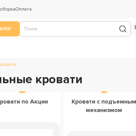
 сборка
Оплата
алог
кровати
льные кровати
ровати по Акции
Кровати с подъемны
механизмом