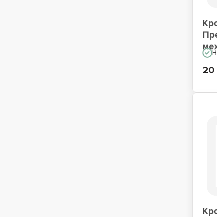
Кр
Пр
ме
Н
20 
Кр