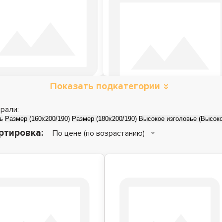
Показать подкатегории
Металлические
Детские кровати
кровати
рали:
ь
Размер (160x200/190)
Размер (180x200/190)
Высокое изгол
ртировка:
По цене (по возрастанию)