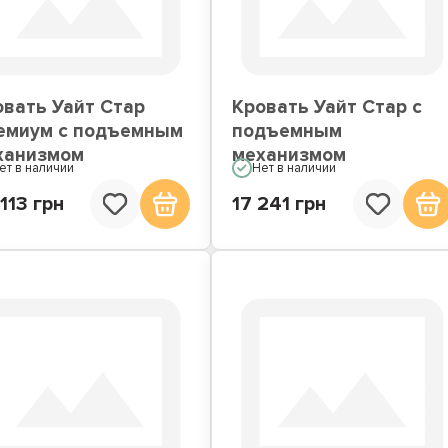
вати со встроенным
Кровати подиумы
матрасом
овать Уайт Стар
Кровать Уайт Стар с
емиум с подъемным
подъемным
ханизмом
механизмом
ет в наличии
Нет в наличии
113 грн
17 241 грн