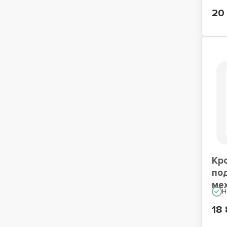
20 
Кро
по
ме
Н
18 