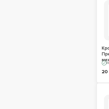
Кр
Пр
ме
Н
20 